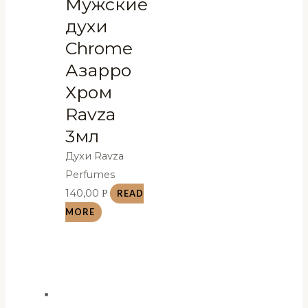
Мужские
духи
Chrome
Азарро
Хром
Ravza
3мл
Духи Ravza
Perfumes
140,00
Р
READ
MORE