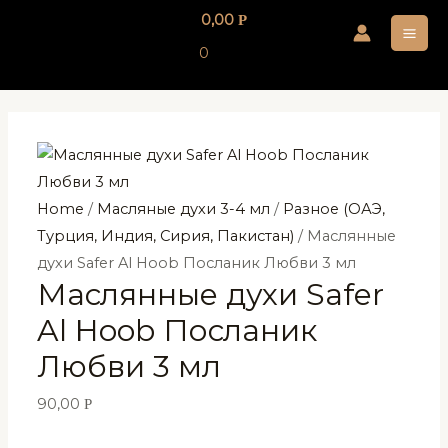
Перейти
0,00
Р
к
MA
0
содержимому
ME
Home
/
Масляные духи 3-4 мл
/
Разное (ОАЭ,
Турция, Индия, Сирия, Пакистан)
/ Маслянные
духи Safer Al Hoob Посланик Любви 3 мл
Маслянные духи Safer
Al Hoob Посланик
Любви 3 мл
90,00
Р