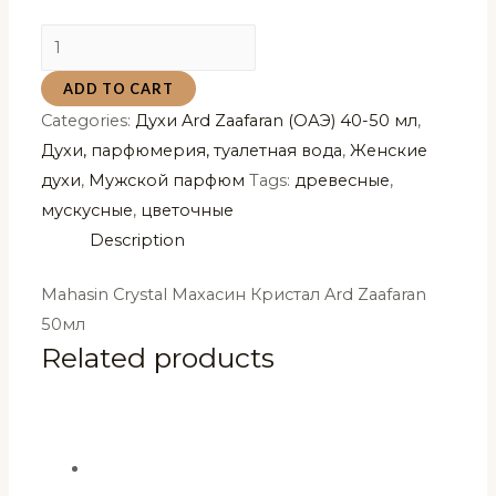
Mahasin
Crystal
ADD TO CART
Махасин
Categories:
Духи Ard Zaafaran (ОАЭ) 40-50 мл
,
Кристал
Духи, парфюмерия, туалетная вода
,
Женские
Ard
духи
,
Мужской парфюм
Tags:
древесные
,
Zaafaran
мускусные
,
цветочные
50мл
Description
quantity
Mahasin Crystal Махасин Кристал Ard Zaafaran
50мл
Related products