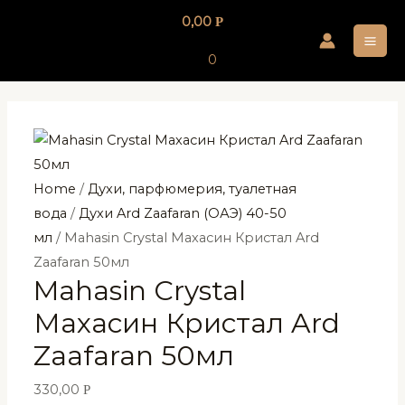
Перейти
0,00
Р
к
MA
содержимому
0
ME
Home
/
Духи, парфюмерия, туалетная
вода
/
Духи Ard Zaafaran (ОАЭ) 40-50
мл
/ Mahasin Crystal Махасин Кристал Ard
Zaafaran 50мл
Mahasin Crystal
Махасин Кристал Ard
Zaafaran 50мл
330,00
Р