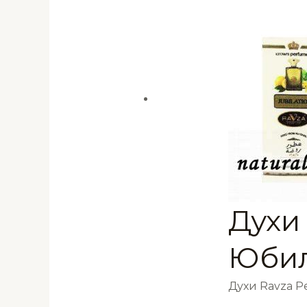
Духи 
Юбил
Духи Ravza 