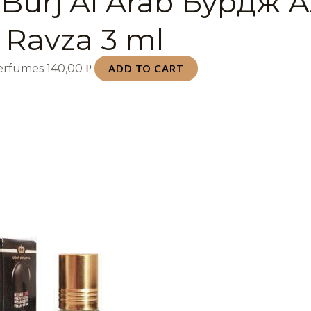
Burj Al Arab Бурдж 
 Ravza 3 ml
Perfumes
140,00
Р
ADD TO CART