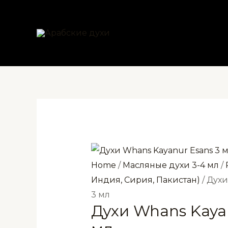
Перейти
к
содержимому
Home
/
Масляные духи 3-4 мл
/
Индия, Сирия, Пакистан)
/ Духи
3 мл
Духи Whans Kayan