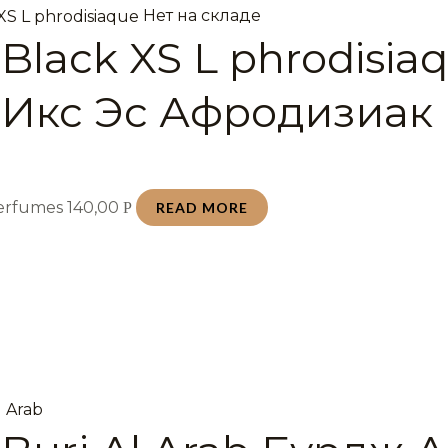
Нет на складе
Black XS L phrodisia
 Икс Эс Афродизиак 
Perfumes
140,00
Р
READ MORE