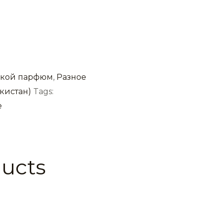
кой парфюм
,
Разное
кистан)
Tags:
е
ducts