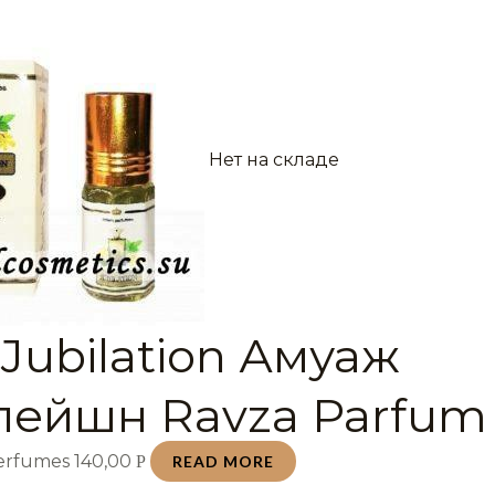
Нет на складе
Jubilation Амуаж
ейшн Ravza Parfum 
Perfumes
140,00
Р
READ MORE