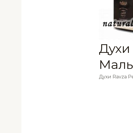
Духи
Маль
Духи Ravza 