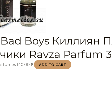
 Bad Boys Киллиян 
чики Ravza Parfum 3
Perfumes
140,00
Р
ADD TO CART