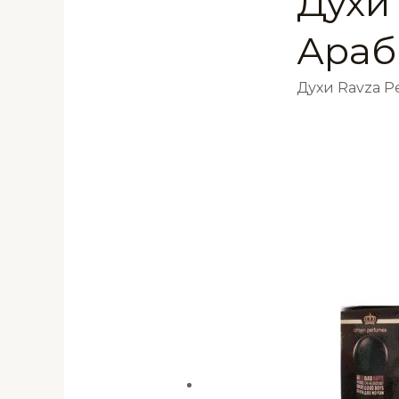
Духи 
Араб
Духи Ravza 