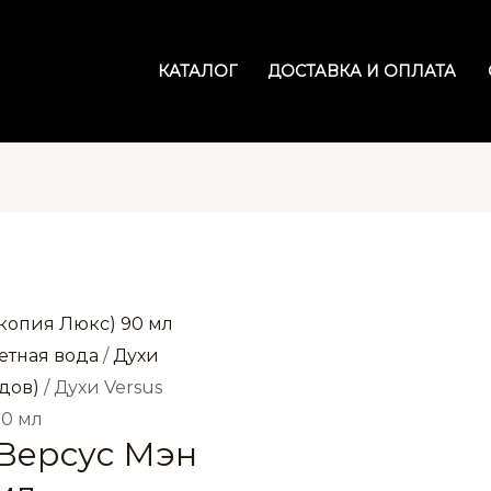
КАТАЛОГ
ДОСТАВКА И ОПЛАТА
етная вода
/
Духи
дов)
/ Духи Versus
90 мл
 Версус Мэн