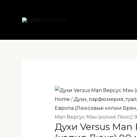
Перейти
к
содержимому
Home
/
Духи, парфюмерия, туал
Европа (Люксовые копии Брен
Man Версус Мэн (копия Люкс) 
Духи Versus Man