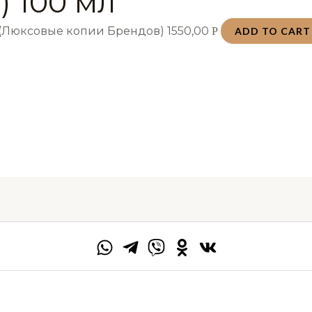
) 100 мл
 (Люксовые копии Брендов)
1550,00
Р
ADD TO CART