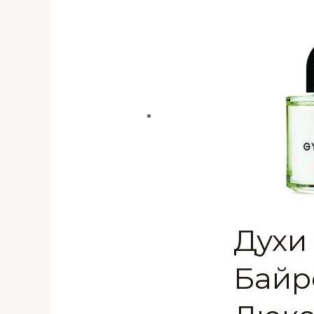
Духи
Байр