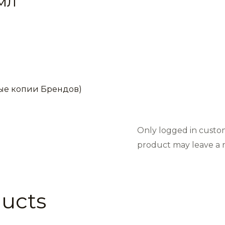
мл
ые копии Брендов)
Only logged in custo
product may leave a r
ducts