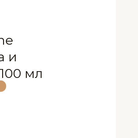
ne
а и
100 мл
T