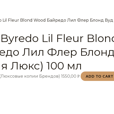
Byredo Lil Fleur Blo
едо Лил Флер Блонд
ия Люкс) 100 мл
 (Люксовые копии Брендов)
1550,00
Р
ADD TO CART