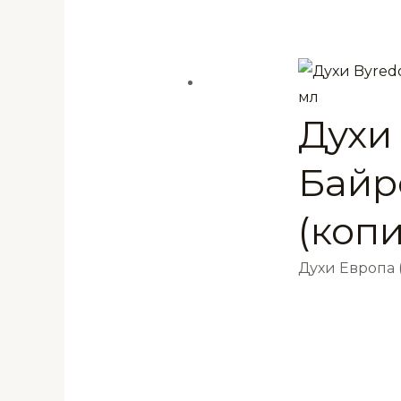
Духи 
Байр
(коп
Духи Европа