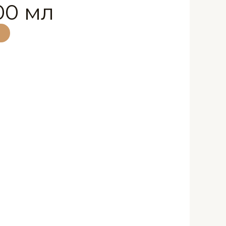
00 мл
T