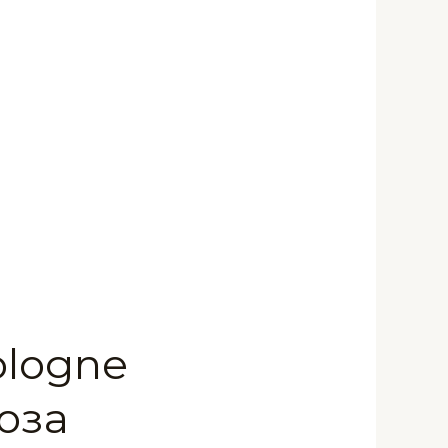
ologne
оза