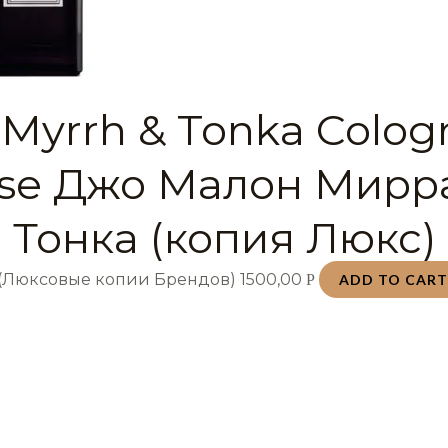
 Myrrh & Tonka Colog
nse Джо Малон Мирр
 Тонка (копия Люкс) 
 (Люксовые копии Брендов)
1500,00
Р
ADD TO CAR