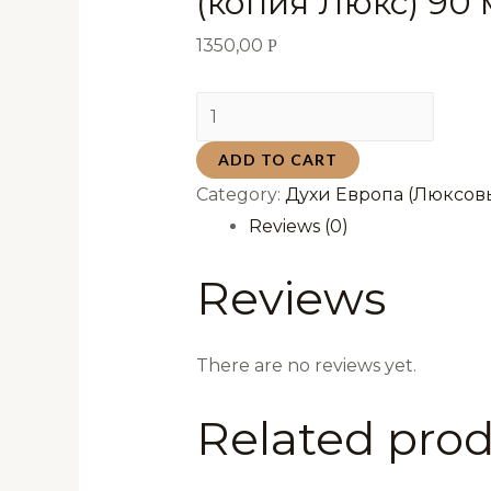
(копия Люкс) 90 
1350,00
Р
Духи
Versus
ADD TO CART
Man
Category:
Духи Европа (Люксов
Версус
Reviews (0)
Мэн
(копия
Reviews
Люкс)
90
мл
There are no reviews yet.
quantity
Related pro