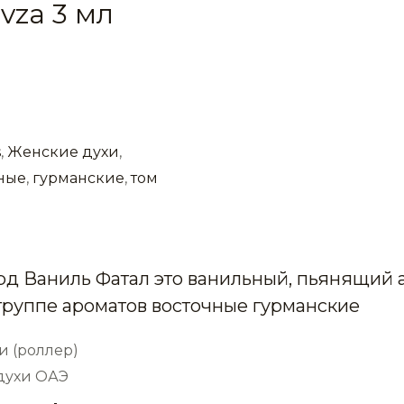
vza 3 мл
s
,
Женские духи
,
ные
,
гурманские
,
том
Форд Ваниль Фатал это ванильный, пьянящий
группе ароматов восточные гурманские
и (роллер)
 духи ОАЭ