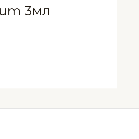
fum 3мл