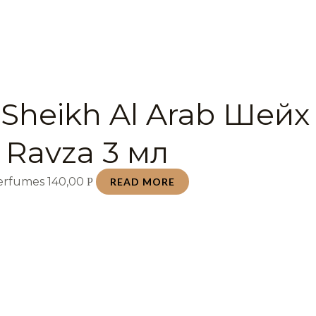
 Sheikh Al Arab Шейх
 Ravza 3 мл
Perfumes
140,00
Р
READ MORE