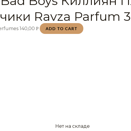
 Bad Boys Киллиян 
чики Ravza Parfum 3
Perfumes
140,00
Р
ADD TO CART
Нет на складе