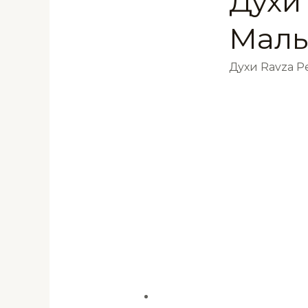
Духи
Маль
Духи Ravza 