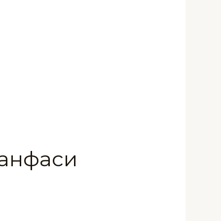
Банфаси