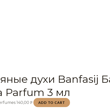
яные духи Banfasij 
a Parfum 3 мл
Perfumes
140,00
Р
ADD TO CART