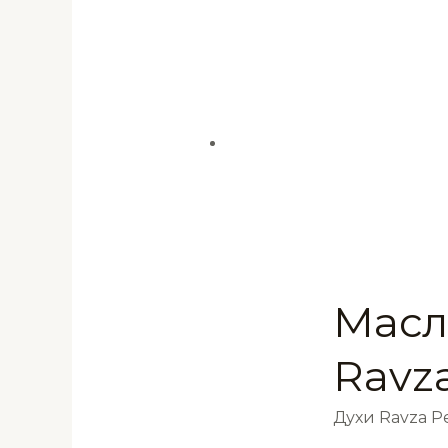
Масл
Ravz
Духи Ravza 