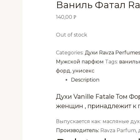
Ваниль Фатал Ra
140,00
Р
Out of stock
Categories:
Духи Ravza Perfume
Мужской парфюм
Tags:
ваниль
форд
,
унисекс
Description
Духи Vanille Fatale Том 
женщин , принадлежит к 
Выпускается как: масляные дух
Производитель:
Ravza Parfum,