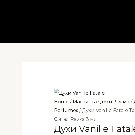
Перейти
к
содержимому
Home
/
Масляные духи 3-4 мл
/
Perfumes
/ Духи Vanille Fatale
Фатал Ravza 3 мл
Духи Vanille Fata