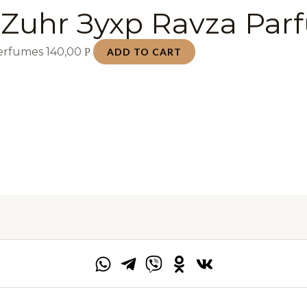
 Zuhr Зухр Ravza Par
Perfumes
140,00
Р
ADD TO CART