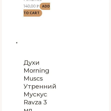
140,00
Р
ADD
TO CART
Духи
Morning
Muscs
Утренний
Мускус
Ravza 3
мл