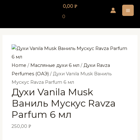
Перейти
0,00
Р
к
MA
0
содержимому
ME
Home
/
Масляные духи 6 мл
/
Духи Ravza
Perfumes (ОАЭ)
/ Духи Vanila Musk Ваниль
Мускус Ravza Parfum 6 мл
Духи Vanila Musk
Ваниль Мускус Ravza
Parfum 6 мл
250,00
Р