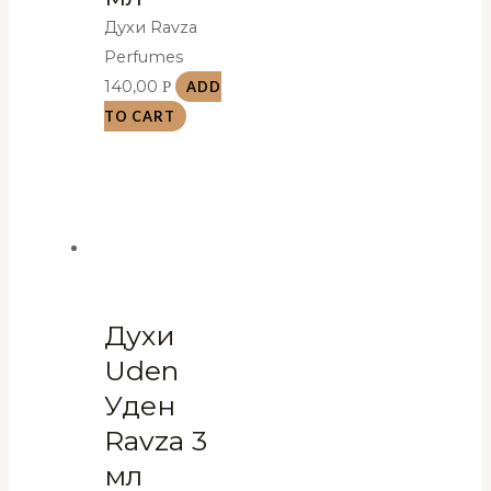
Духи Ravza
Perfumes
140,00
Р
ADD
TO CART
Духи
Uden
Уден
Ravza 3
мл