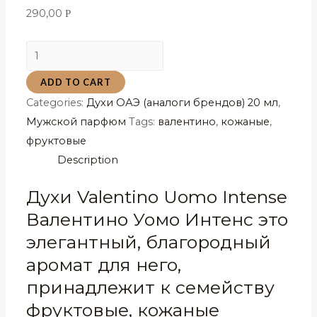
290,00
Р
Духи
Valentino
ADD TO CART
Uomo
Categories:
Духи ОАЭ (аналоги брендов) 20 мл
,
Intense
Мужской парфюм
Tags:
валентино
,
кожаные
,
Валентино
фруктовые
Уомо
Description
Интенс
Arab
Духи Valentino Uomo Intense
Emirates
Валентино Уомо Интенс это
20
элегантный, благородный
мл
quantity
аромат для него,
принадлежит к семейству
фруктовые, кожаные