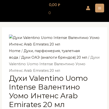
Перейти
0,00
Р
к
MA
0
содержимому
ME
Home
/
Духи, парфюмерия, туалетная
вода
/
Духи ОАЭ (аналоги брендов) 20 мл
/ Духи
Valentino Uomo Intense Валентино Уомо
Интенс Arab Emirates 20 мл
Духи Valentino Uomo
Intense Валентино
Уомо Интенс Arab
Emirates 20 мл