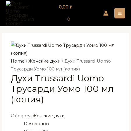
Перейти
0,00
Р
к
MA
содержимому
0
ME
Home
/
Женские духи
/ Духи Trussardi Uomo
Трусарди Уомо 100 мл (копия)
Духи Trussardi Uomo
Трусарди Уомо 100 мл
(копия)
Category:
Женские духи
Description