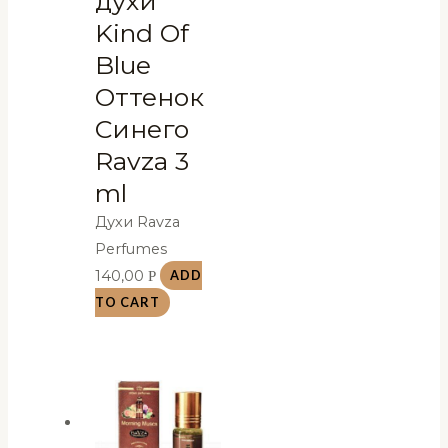
духи
Kind Of
Blue
Оттенок
Синего
Ravza 3
ml
Духи Ravza
Perfumes
140,00
Р
ADD
TO CART