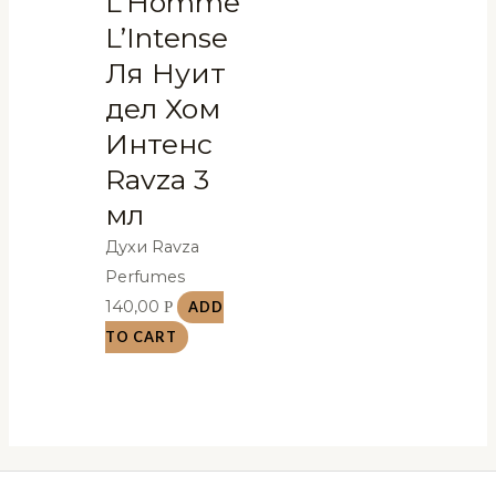
L’Homme
L’Intense
Ля Нуит
дел Хом
Интенс
Ravza 3
мл
Духи Ravza
Perfumes
140,00
Р
ADD
TO CART