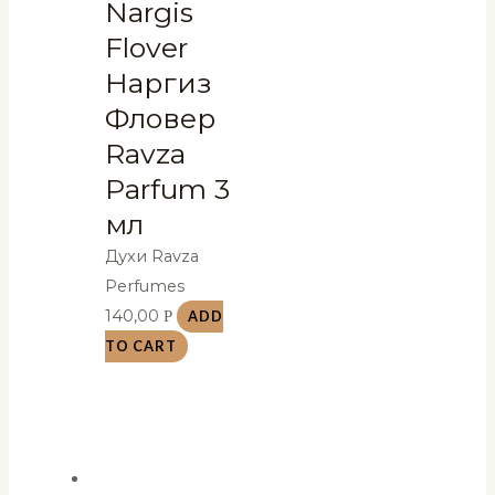
Nargis
Flover
Наргиз
Фловер
Ravza
Parfum 3
мл
Духи Ravza
Perfumes
140,00
Р
ADD
TO CART