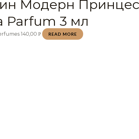
ин Модерн Принцес
a Parfum 3 мл
Perfumes
140,00
Р
READ MORE