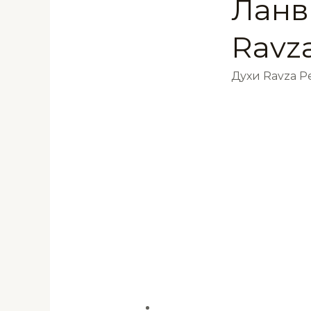
Ланв
Ravz
Духи Ravza 