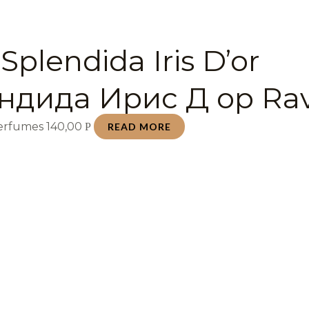
Splendida Iris D’or
ндида Ирис Д ор Rav
Perfumes
140,00
Р
READ MORE