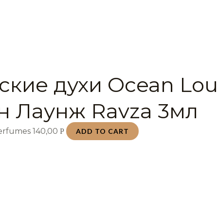
ские духи Ocean Lo
н Лаунж Ravza 3мл
Perfumes
140,00
Р
ADD TO CART