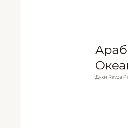
Араб
Океа
Духи Ravza 