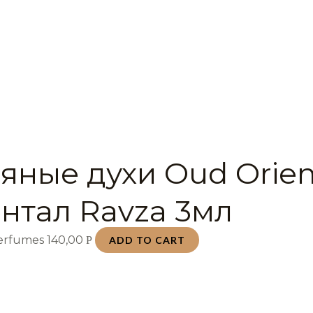
яные духи Oud Orien
нтал Ravza 3мл
Perfumes
140,00
Р
ADD TO CART