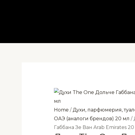
Перейти
к
содержимому
Home
/
Духи, парфюмерия, туал
ОАЭ (аналоги брендов) 20 мл
/
Габбана Зе Ван Arab Emirates 20