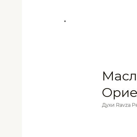
Масл
Орие
Духи Ravza 