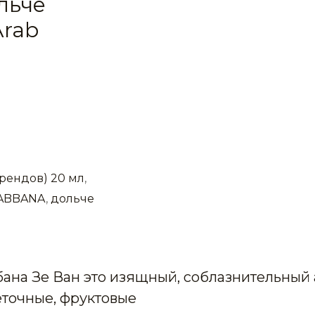
льче
Arab
рендов) 20 мл
,
GABBANA
,
дольче
ана Зе Ван это изящный, соблазнительный 
точные, фруктовые