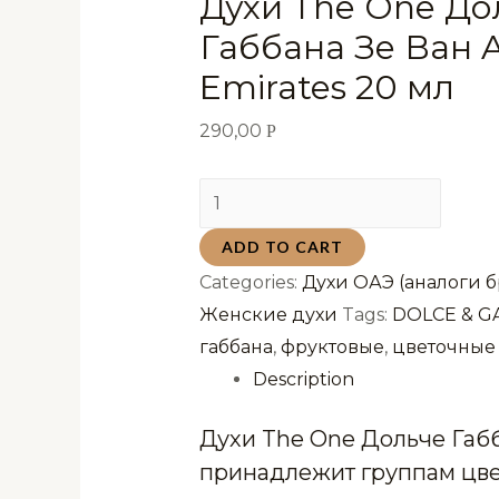
Духи The One До
Габбана Зе Ван 
Emirates 20 мл
290,00
Р
Духи
The
ADD TO CART
One
Categories:
Духи ОАЭ (аналоги б
Дольче
Женские духи
Tags:
DOLCE & 
Габбана
габбана
,
фруктовые
,
цветочные
Зе
Description
Ван
Arab
Духи The One Дольче Габб
Emirates
принадлежит группам цве
20