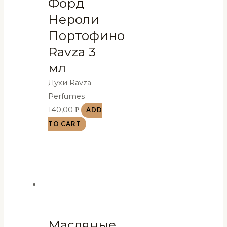
Форд
Нероли
Портофино
Ravza 3
мл
Духи Ravza
Perfumes
140,00
Р
ADD
TO CART
Масляные