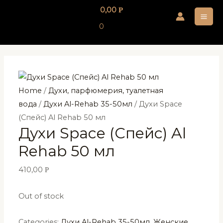
Перейти
0,00
Р
к
MA
0
содержимому
ME
Home
/
Духи, парфюмерия, туалетная
вода
/
Духи Al-Rehab 35-50мл
/ Духи Space
(Спейс) Al Rehab 50 мл
Духи Space (Спейс) Al
Rehab 50 мл
410,00
Р
Out of stock
Categories:
Духи Al-Rehab 35-50мл
,
Женские