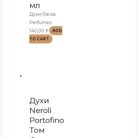
мл
Духи Ravza
Perfumes
140,00
Р
ADD
TO CART
Духи
Neroli
Portofino
Том