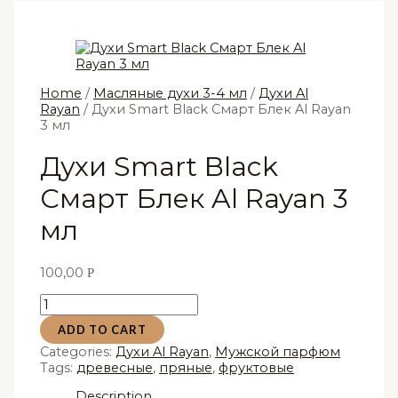
Home
/
Масляные духи 3-4 мл
/
Духи Al
Rayan
/ Духи Smart Black Смарт Блек Al Rayan
3 мл
Духи Smart Black
Смарт Блек Al Rayan 3
мл
100,00
Р
Духи
Smart
ADD TO CART
Black
Смарт
Categories:
Духи Al Rayan
,
Мужской парфюм
Блек
Tags:
древесные
,
пряные
,
фруктовые
Al
Description
Rayan