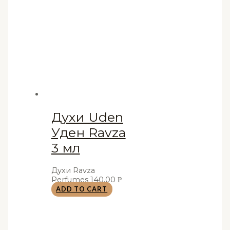
Духи Uden
Уден Ravza
3 мл
Духи Ravza
Perfumes
140,00
Р
ADD TO CART