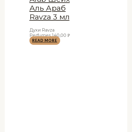
Аль Араб
Ravza 3 мл
Духи Ravza
Perfumes
140,00
Р
READ MORE