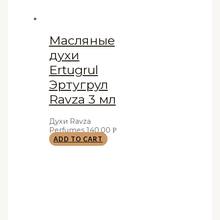
Масляные
духи
Ertugrul
Эртугрул
Ravza 3 мл
Духи Ravza
Perfumes
140,00
Р
ADD TO CART