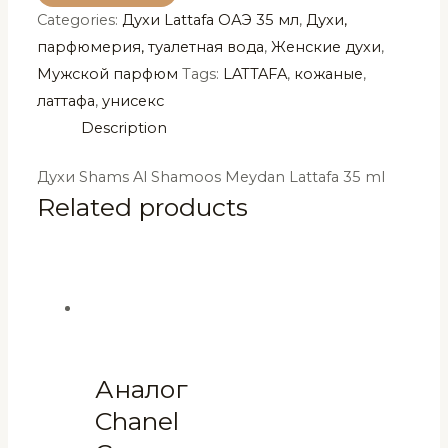
Categories:
Духи Lattafa ОАЭ 35 мл
,
Духи,
Shamoos
парфюмерия, туалетная вода
,
Женские духи
,
Meydan
Мужской парфюм
Tags:
LATTAFA
,
кожаные
,
Lattafa
латтафа
,
унисекс
35
Description
ml
quantity
Духи Shams Al Shamoos Meydan Lattafa 35 ml
Related products
Аналог
Chanel