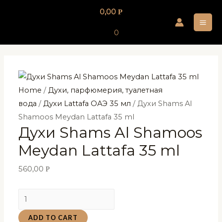
Перейти
0,00
Р
к
MA
содержимому
0
ME
Home
/
Духи, парфюмерия, туалетная
вода
/
Духи Lattafa ОАЭ 35 мл
/ Духи Shams Al
Shamoos Meydan Lattafa 35 ml
Духи Shams Al Shamoos
Meydan Lattafa 35 ml
560,00
Р
Духи
Shams
ADD TO CART
Al