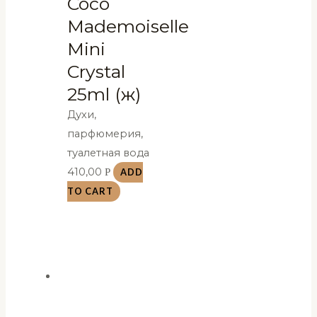
Coco
Mademoiselle
Mini
Crystal
25ml (ж)
Духи,
парфюмерия,
туалетная вода
410,00
Р
ADD
TO CART