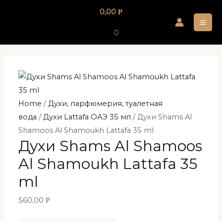
Перейти
0,00
Р
к
MA
содержимому
0
ME
Home
/
Духи, парфюмерия, туалетная
вода
/
Духи Lattafa ОАЭ 35 мл
/ Духи Shams Al
Shamoos Al Shamoukh Lattafa 35 ml
Духи Shams Al Shamoos
Al Shamoukh Lattafa 35
ml
560,00
Р