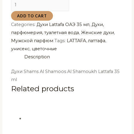
Духи
Shams
ADD TO CART
Al
Categories:
Духи Lattafa ОАЭ 35 мл
,
Духи,
Shamoos
парфюмерия, туалетная вода
,
Женские духи
,
Al
Мужской парфюм
Tags:
LATTAFA
,
латтафа
,
Shamoukh
унисекс
,
цветочные
Lattafa
Description
35
ml
Духи Shams Al Shamoos Al Shamoukh Lattafa 35
quantity
ml
Related products