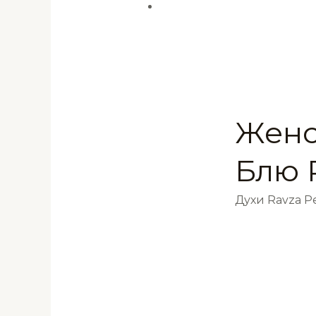
Женс
Блю 
Духи Ravza 