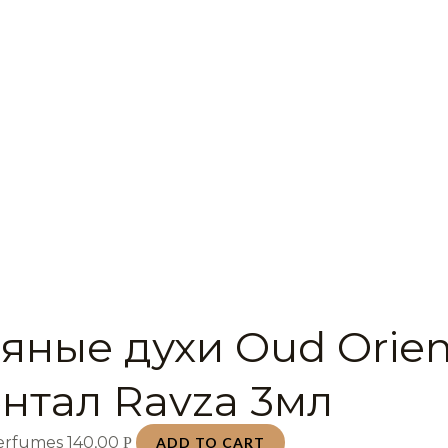
яные духи Oud Orien
нтал Ravza 3мл
Perfumes
140,00
Р
ADD TO CART