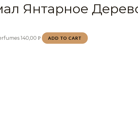
ал Янтарное Дерево
Perfumes
140,00
Р
ADD TO CART