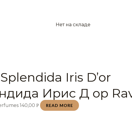
Нет на складе
Splendida Iris D’or
ндида Ирис Д ор Rav
Perfumes
140,00
Р
READ MORE