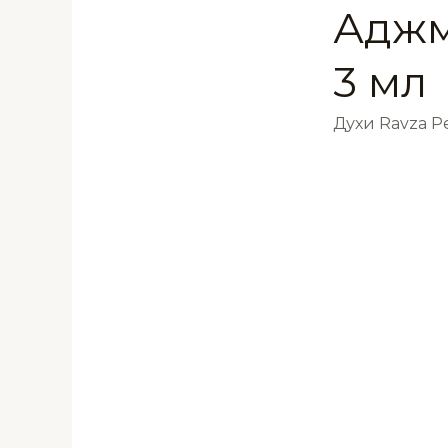
Аджм
3 мл
Духи Ravza 