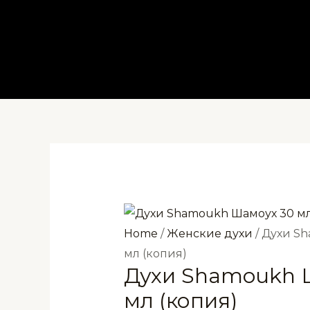
Перейти
к
содержимому
Home
/
Женские духи
/ Духи S
мл (копия)
Духи Shamoukh 
мл (копия)