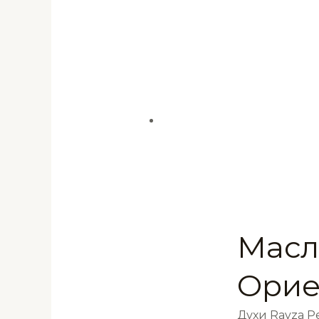
Масл
Орие
Духи Ravza 