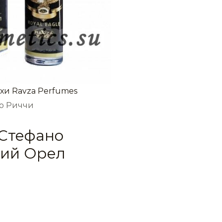
хи Ravza Perfumes
но Риччи
 Стефано
кий Орел