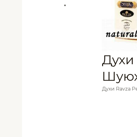
Духи
Шуюх
Духи Ravza 