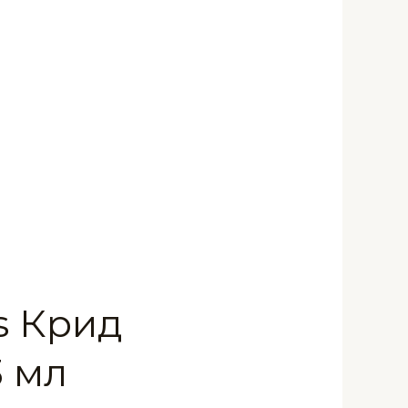
s Крид
3 мл