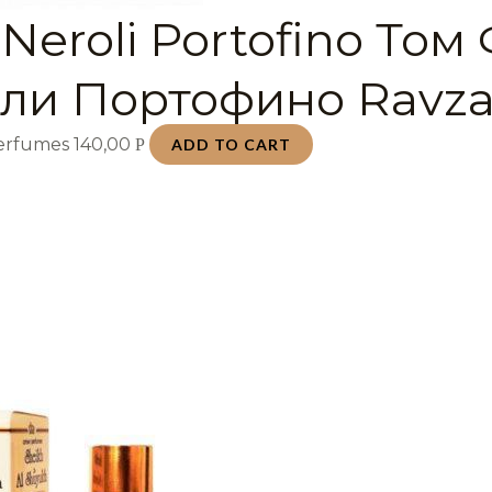
Neroli Portofino Том
ли Портофино Ravza
Perfumes
140,00
Р
ADD TO CART