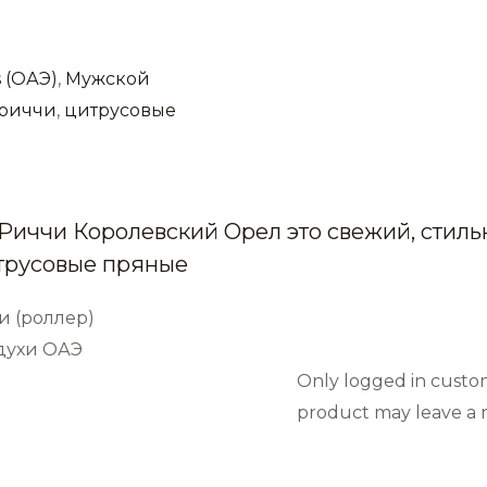
 (ОАЭ)
,
Мужской
 риччи
,
цитрусовые
 Риччи Королевский Орел это свежий, стил
трусовые пряные
и (роллер)
 духи ОАЭ
Only logged in custo
product may leave a r