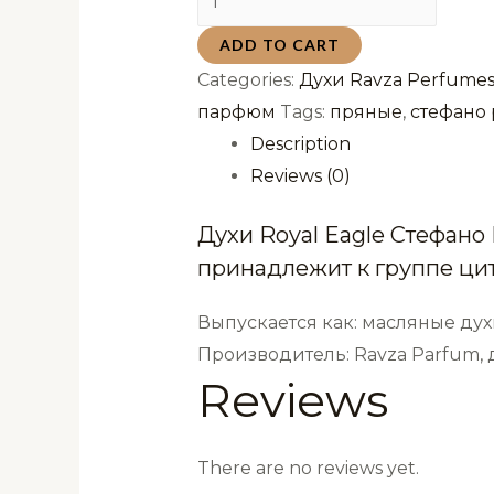
Royal
ADD TO CART
Eagle
Categories:
Духи Ravza Perfumes
Стефано
парфюм
Tags:
пряные
,
стефано
Риччи
Description
Королевский
Reviews (0)
Орел
Ravza
Духи Royal Eagle Стефано
6
принадлежит к группе ци
мл
quantity
Выпускается как: масляные дух
Производитель: Ravza Parfum,
Reviews
There are no reviews yet.