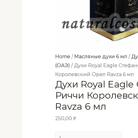
Home
/
Масляные духи 6 мл
/
Ду
(ОАЭ)
/ Духи Royal Eagle Стефа
Королевский Орел Ravza 6 мл
Духи Royal Eagle
Риччи Королевс
Ravza 6 мл
250,00
Р
Духи