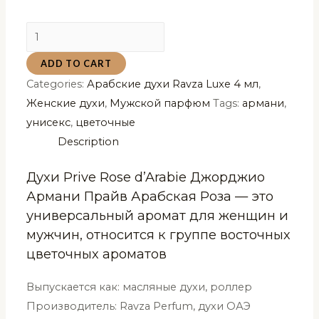
Духи
Prive
ADD TO CART
Rose
Categories:
Арабские духи Ravza Luxe 4 мл
,
d'Arabie
Женские духи
,
Мужской парфюм
Tags:
армани
,
Джорджио
унисекс
,
цветочные
Армани
Description
Прайв
Арабская
Духи Prive Rose d’Arabie Джорджио
Роза
Армани Прайв Арабская Роза — это
Ravza
универсальный аромат для женщин и
Luxe
мужчин, относится к группе восточных
4
цветочных ароматов
ml
quantity
Выпускается как: масляные духи, роллер
Производитель: Ravza Perfum, духи ОАЭ