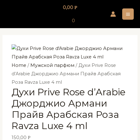
Перейти
0,00
Р
к
MA
содержимому
0
ME
Home
/
Мужской парфюм
/ Духи Prive Rose
d’Arabie Джорджио Армани Прайв Арабская
Роза Ravza Luxe 4 ml
Духи Prive Rose d’Arabie
Джорджио Армани
Прайв Арабская Роза
Ravza Luxe 4 ml
150,00
Р