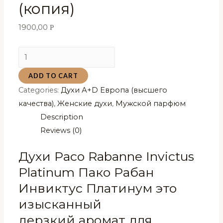
(копия)
1900,00
Р
Духи
Paco
ADD TO CART
Rabanne
Categories:
Духи А+D Европа (высшего
Invictus
качества)
,
Женские духи
,
Мужской парфюм
Platinum
Description
Пако
Reviews (0)
Рабан
Инвиктус
Духи Paco Rabanne Invictus
Платинум
Platinum Пако Рабан
80
Инвиктус Платинум это
мл
(копия)
изысканный
quantity
дерзкий аромат для