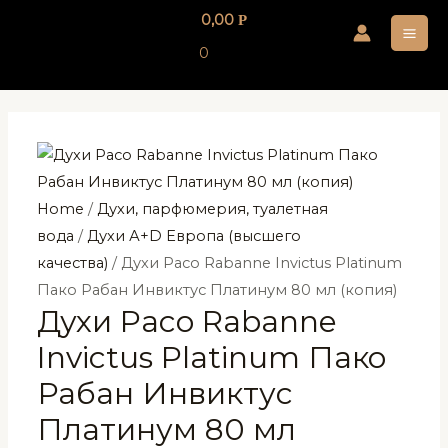
Перейти
0,00
Р
к
MA
0
содержимому
ME
Home
/
Духи, парфюмерия, туалетная
вода
/
Духи А+D Европа (высшего
качества)
/ Духи Paco Rabanne Invictus Platinum
Пако Рабан Инвиктус Платинум 80 мл (копия)
Духи Paco Rabanne
Invictus Platinum Пако
Рабан Инвиктус
Платинум 80 мл