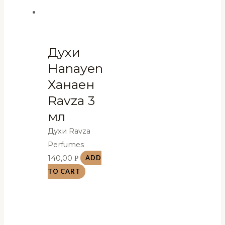
Духи
Hanayen
Ханаен
Ravza 3
мл
Духи Ravza
Perfumes
140,00
Р
ADD
TO CART