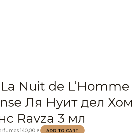
 La Nuit de L’Homme
ense Ля Нуит дел Хо
нс Ravza 3 мл
Perfumes
140,00
Р
ADD TO CART