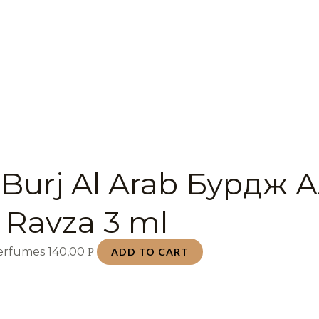
Burj Al Arab Бурдж 
 Ravza 3 ml
Perfumes
140,00
Р
ADD TO CART