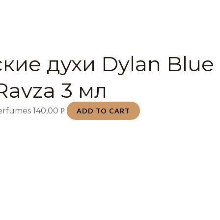
кие духи Dylan Blue
Ravza 3 мл
Perfumes
140,00
Р
ADD TO CART