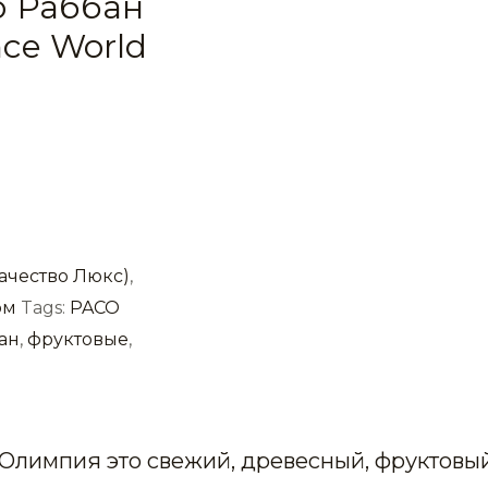
о Раббан
ce World
ачество Люкс)
,
юм
Tags:
PACO
ан
,
фруктовые
,
 Олимпия это свежий, древесный, фруктовы