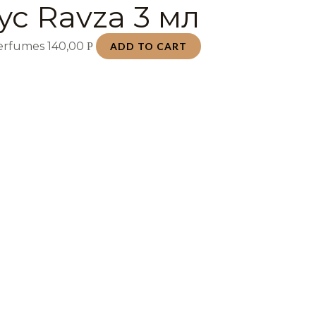
ус Ravza 3 мл
Perfumes
140,00
Р
ADD TO CART