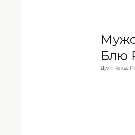
Мужс
Блю 
Духи Ravza 