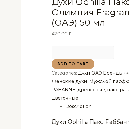
Духи Ophilia Пак
Олимпия Fragran
(ОАЭ) 50 мл
420,00
Р
Духи
Ophilia
ADD TO CART
Пако
Categories:
Духи ОАЭ Бренды (к
Раббан
Женские духи
,
Мужской парф
Олимпия
RABANNE
,
древесные
,
пако раб
Fragrance
цветочные
World
Description
(ОАЭ)
50
Духи Ophilia Пако Раббан
мл