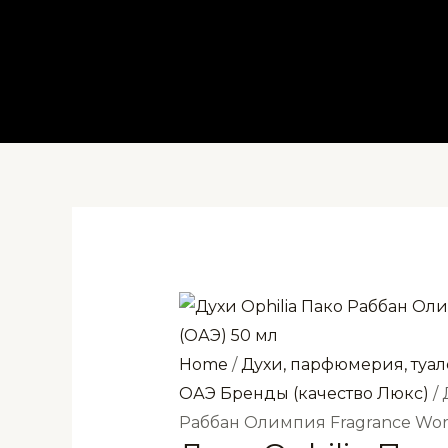
Перейти
к
содержимому
Home
/
Духи, парфюмерия, туал
ОАЭ Бренды (качество Люкс)
/ 
Раббан Олимпия Fragrance Worl