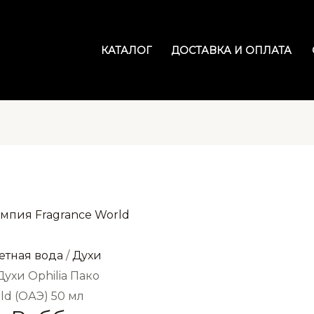
КАТАЛОГ
ДОСТАВКА И ОПЛАТА
етная вода
/
Духи
Духи Ophilia Пако
d (ОАЭ) 50 мл