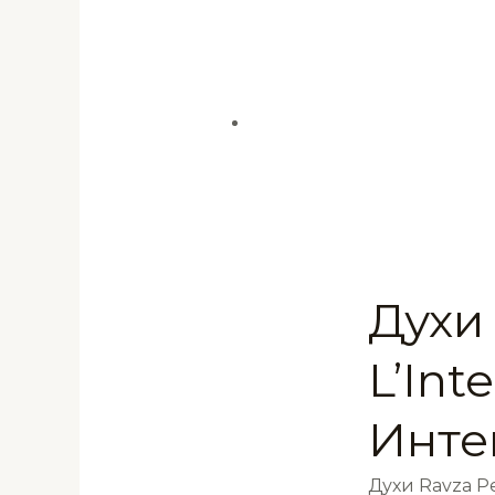
Духи
L’Int
Инте
Духи Ravza 