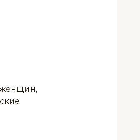
 женщин,
нские