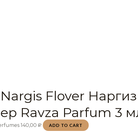
Nargis Flover Наргиз
ер Ravza Parfum 3 м
Perfumes
140,00
ADD TO CART
Р