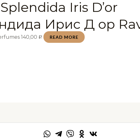
Splendida Iris D’or
ндида Ирис Д ор Rav
Perfumes
140,00
READ MORE
Р