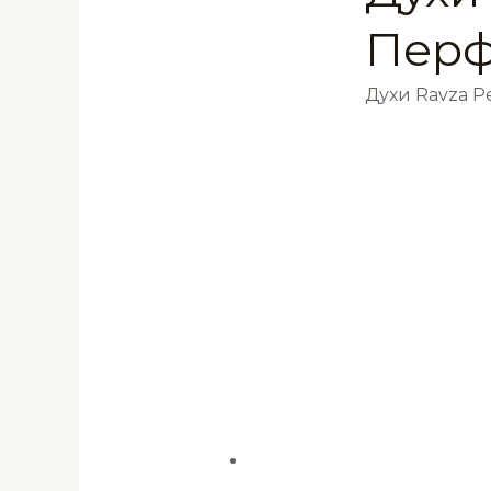
Перф
Духи Ravza 