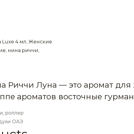
 Luxe 4 мл
,
Женские
ие
,
нина риччи
,
на Риччи Луна — это аромат для
ппе ароматов восточные гурма
и, роллер
 духи ОАЭ
ducts