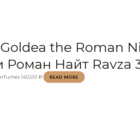
 Goldea the Roman N
и Роман Найт Ravza 
Perfumes
140,00
READ MORE
Р