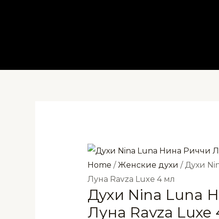
Перейти
к
содержимому
Home
/
Женские духи
/ Духи Ni
Луна Ravza Luxe 4 мл
Духи Nina Luna 
Луна Ravza Luxe 