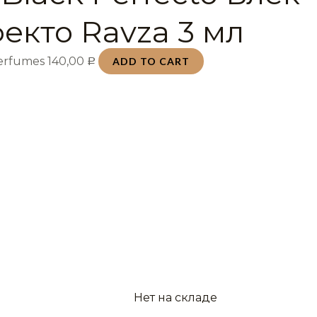
екто Ravza 3 мл
Perfumes
140,00
ADD TO CART
Р
Нет на складе