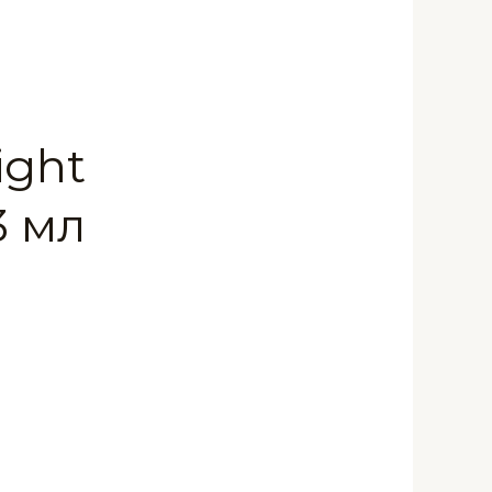
ight
3 мл