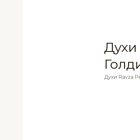
Духи
Голд
Духи Ravza 