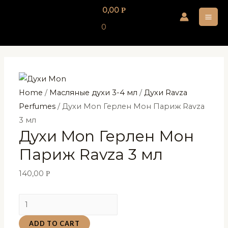
Перейти
0,00
Р
к
MA
0
содержимому
ME
Home
/
Масляные духи 3-4 мл
/
Духи Ravza
Perfumes
/ Духи Mon Герлен Мон Париж Ravza
3 мл
Духи Mon Герлен Мон
Париж Ravza 3 мл
140,00
Р
Духи
Mon
ADD TO CART
Герлен