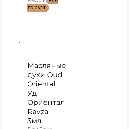
140,00
Р
ADD
TO CART
Масляные
духи Oud
Oriental
Уд
Ориентал
Ravza
3мл