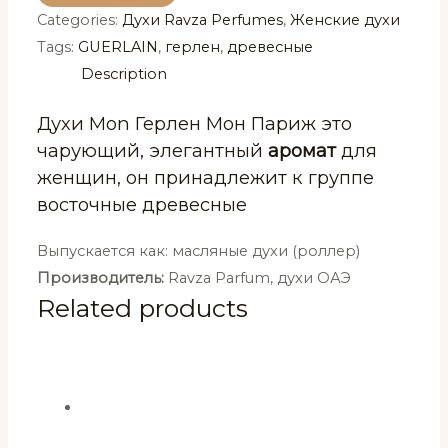
Categories:
Духи Ravza Perfumes
,
Женские духи
Мон
Tags:
GUERLAIN
,
герлен
,
древесные
Париж
Description
Ravza
3
Духи Mon Герлен Мон Париж это
мл
чарующий, элегантный
аромат
для
quantity
женщин, он принадлежит к группе
восточные древесные
Выпускается как: масляные духи (роллер)
Производитель:
Ravza Parfum, духи ОАЭ
Related products