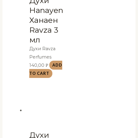
Духи
Hanayen
Ханаен
Ravza 3
мл
Духи Ravza
Perfumes
140,00
Р
ADD
TO CART
Духи