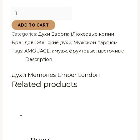
Духи
Memories
ADD TO CART
Emper
Categories:
Духи Европа (Люксовые копии
London
Брендов)
,
Женские духи
,
Мужской парфюм
Мемори
Tags:
AMOUAGE
,
амуаж
,
фруктовые
,
цветочные
Эмпер
Description
Лондон
(копия)
Духи Memories Emper London
100
Related products
мл
quantity