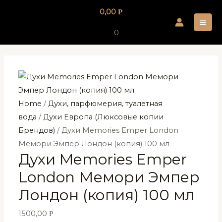
Перейти
0,00
Р
к
MA
содержимому
0
ME
Home
/
Духи, парфюмерия, туалетная
вода
/
Духи Европа (Люксовые копии
Брендов)
/ Духи Memories Emper London
Мемори Эмпер Лондон (копия) 100 мл
Духи Memories Emper
London Мемори Эмпер
Лондон (копия) 100 мл
1500,00
Р