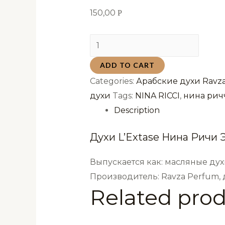
150,00
Р
Духи
L'Extase
ADD TO CART
Нина
Categories:
Арабские духи Ravza
Ричи
духи
Tags:
NINA RICCI
,
нина рич
Экстаз
Description
Ravza
Luxe
Духи L’Extase Нина Ричи
4
мл
Выпускается как: масляные дух
quantity
Производитель: Ravza Perfum,
Related pro