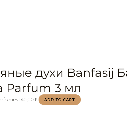
яные духи Banfasij 
a Parfum 3 мл
Perfumes
140,00
Р
ADD TO CART