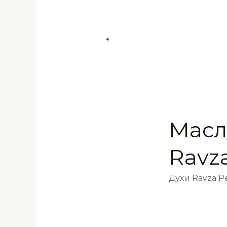
Масл
Ravz
Духи Ravza 