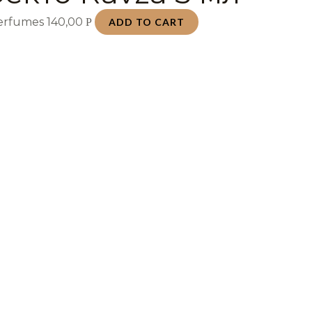
Perfumes
140,00
Р
ADD TO CART