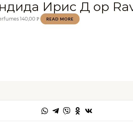
ндида Ирис Д ор Rav
Perfumes
140,00
Р
READ MORE