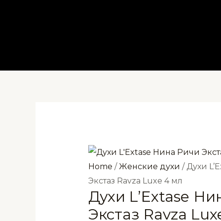
Перейти
к
содержимому
Home
/
Женские духи
/ Духи L’
Экстаз Ravza Luxe 4 мл
Духи L’Extase Ни
Экстаз Ravza Lux