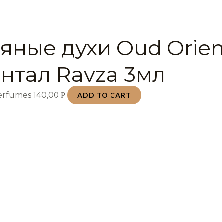
яные духи Oud Orien
нтал Ravza 3мл
Perfumes
140,00
Р
ADD TO CART