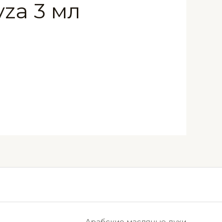
za 3 мл
Арабские масляные духи