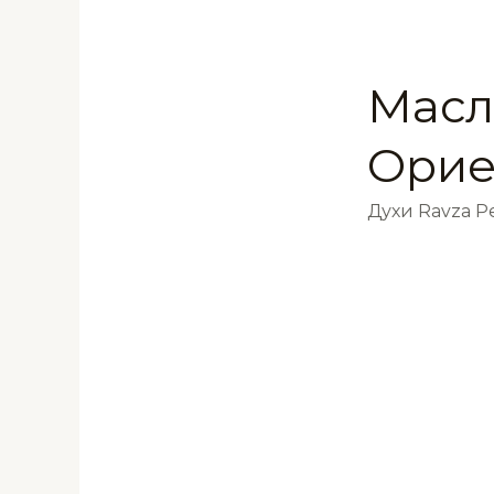
Масл
Орие
Духи Ravza 