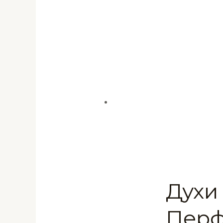
Духи 
Перф