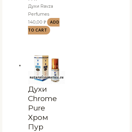
Духи Ravza
Perfumes
140,00
Р
ADD
TO CART
Духи
Chrome
Pure
Хром
Пур