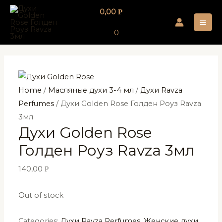
Перейти
0,00
Р
к
MA
содержимому
0
ME
Home
/
Масляные духи 3-4 мл
/
Духи Ravza
Perfumes
/ Духи Golden Rose Голден Роуз Ravza
3мл
Духи Golden Rose
Голден Роуз Ravza 3мл
140,00
Р
Out of stock
Categories:
Духи Ravza Perfumes
,
Женские духи