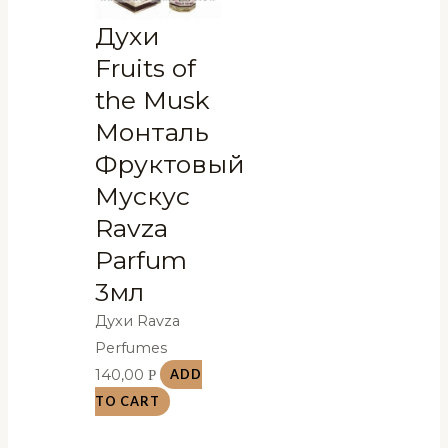
Духи
Fruits of
the Musk
Монталь
Фруктовый
Мускус
Ravza
Parfum
3мл
Духи Ravza
Perfumes
140,00
Р
ADD
TO CART