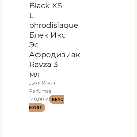
Black XS
L
phrodisiaque
Блек Икс
Эс
Афродизиак
Ravza 3
мл
Духи Ravza
Perfumes
140,00
Р
READ
MORE