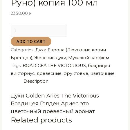
Руно) копия 100 мл
2350,00
Р
Духи
Golden
ADD TO CART
Aries
Categories:
Духи Европа (Люксовые копии
The
Брендов)
,
Женские духи
,
Мужской парфюм
Victorious
Tags:
BOADICEA THE VICTORIOUS
,
боадицея
Боадицея
викториус
,
древесные
,
фруктовые
,
цветочные
Голден
Description
Ариес
(Золотое
Духи Golden Aries The Victorious
Руно)
Боадицея Голден Ариес это
копия
цветочный древесный аромат
100
Related products
мл