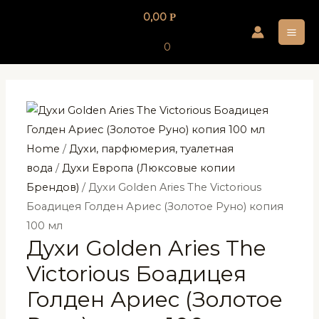
Перейти
0,00
Р
к
MA
содержимому
0
ME
Home
/
Духи, парфюмерия, туалетная
вода
/
Духи Европа (Люксовые копии
Брендов)
/ Духи Golden Aries The Victorious
Боадицея Голден Ариес (Золотое Руно) копия
100 мл
Духи Golden Aries The
Victorious Боадицея
Голден Ариес (Золотое