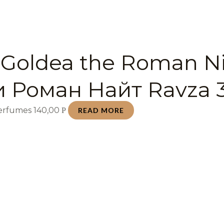
 Goldea the Roman N
и Роман Найт Ravza 
Perfumes
140,00
Р
READ MORE