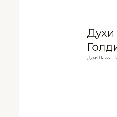
Духи
Голд
Духи Ravza 