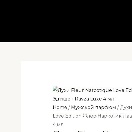
Перейти
к
содержимому
Home
/
Мужской парфюм
/ Духи
Love Edition Флер Наркотик Ла
4 мл