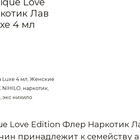
tique Love
ркотик Лав
xe 4 мл
 Luxe 4 мл
,
Женские
 NIHILO
,
наркотик
,
е
,
экс нихило
que Love Edition Флер Наркотик
чин принадлежит к семейству а