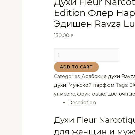
Духи Fleur Narco
Edition Флер На
Эдишен Ravza Lu
150,00
Р
Духи
Fleur
ADD TO CART
Narcotique
Categories:
Арабские духи Ravza
Love
духи
,
Мужской парфюм
Tags:
EX
Edition
унисекс
,
фруктовые
,
цветочны
Флер
Description
Наркотик
Лав
Духи Fleur Narcoti
Эдишен
для женщин и муж
Ravza