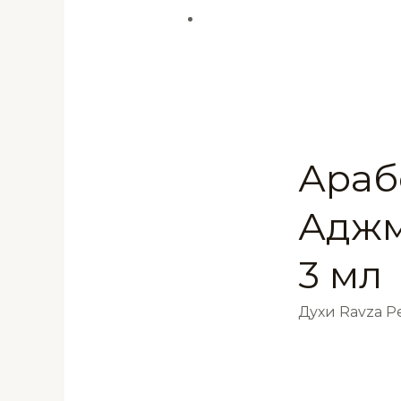
Араб
Аджм
3 мл
Духи Ravza 