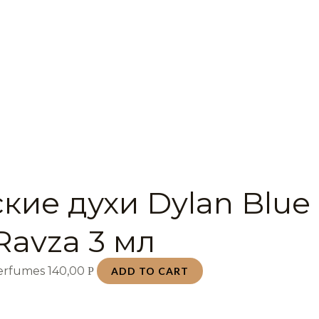
кие духи Dylan Blue
Ravza 3 мл
Perfumes
140,00
Р
ADD TO CART