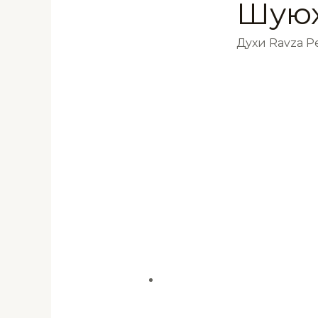
Шуюх
Духи Ravza 