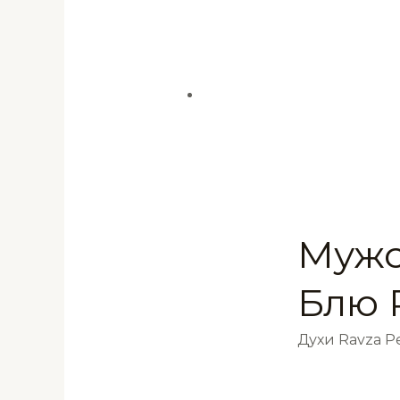
Мужс
Блю 
Духи Ravza 