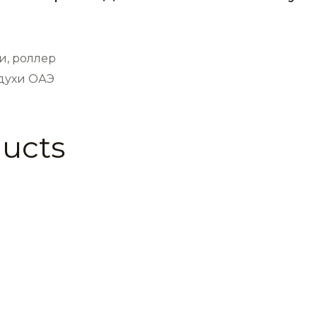
и, роллер
 духи ОАЭ
ducts