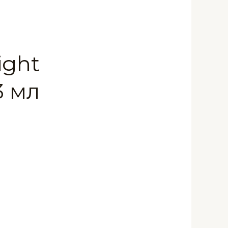
ight
3 мл