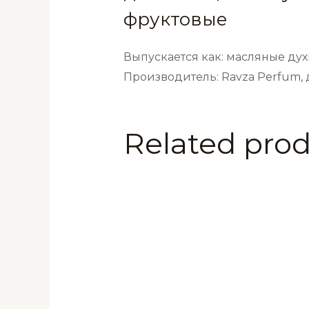
Luxe
фруктовые
4
мл
Выпускается как: масляные дух
quantity
Производитель: Ravza Perfum,
Related pro