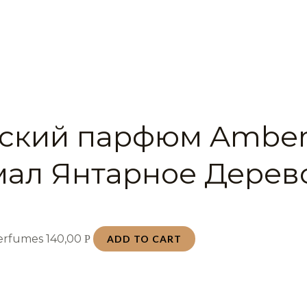
ский парфюм Ambe
ал Янтарное Дерево
Perfumes
140,00
Р
ADD TO CART