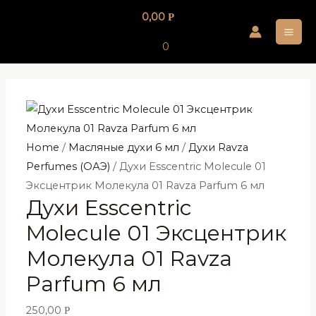
Перейти
0,00
Р
к
MA
содержимому
0
ME
Home
/
Масляные духи 6 мл
/
Духи Ravza
Perfumes (ОАЭ)
/ Духи Esscentric Molecule 01
Эксцентрик Молекула 01 Ravza Parfum 6 мл
Духи Esscentric
Molecule 01 Эксцентрик
Молекула 01 Ravza
Parfum 6 мл
250,00
Р