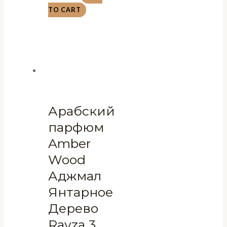
TO CART
Арабский
парфюм
Amber
Wood
Аджмал
Янтарное
Дерево
Ravza 3