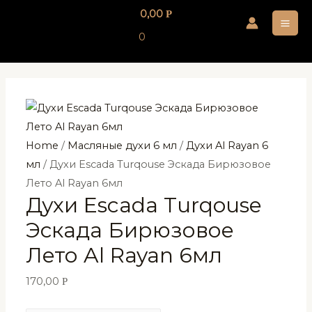
Перейти
0,00
Р
к
MA
0
содержимому
ME
Home
/
Масляные духи 6 мл
/
Духи Al Rayan 6
мл
/ Духи Escada Turqouse Эскада Бирюзовое
Лето Al Rayan 6мл
Духи Escada Turqouse
Эскада Бирюзовое
Лето Al Rayan 6мл
170,00
Р