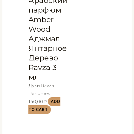
Арабский
парфюм
Amber
Wood
Аджмал
Янтарное
Дерево
Ravza 3
мл
Духи Ravza
Perfumes
140,00
Р
ADD
TO CART