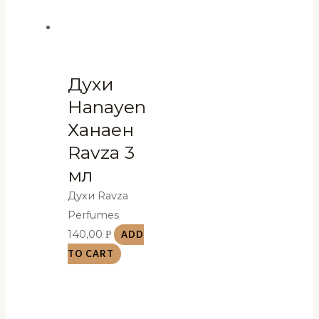
Духи
Hanayen
Ханаен
Ravza 3
мл
Духи Ravza
Perfumes
140,00
Р
ADD
TO CART