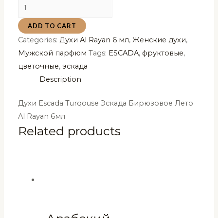
Духи
Escada
ADD TO CART
Turqouse
Categories:
Духи Al Rayan 6 мл
,
Женские духи
,
Эскада
Мужской парфюм
Tags:
ESCADA
,
фруктовые
,
Бирюзовое
цветочные
,
эскада
Лето
Description
Al
Rayan
Духи Escada Turqouse Эскада Бирюзовое Лето
6мл
Al Rayan 6мл
quantity
Related products