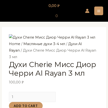
Перейти
0,00
Р
к
MA
содержимому
0
ME
Home
/
Масляные духи 3-4 мл
/
Духи Al
Rayan
/ Духи Cherie Мисс Диор Черри Al Rayan
3 мл
Духи Cherie Мисс Диор
Черри Al Rayan 3 мл
100,00
Р
Духи
Cherie
ADD TO CART
Мисс