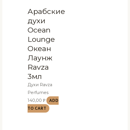
Арабские
духи
Ocean
Lounge
Океан
Лаунж
Ravza
3мл
Духи Ravza
Perfumes
140,00
Р
ADD
TO CART