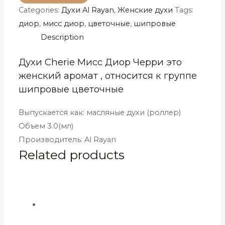
Categories:
Духи Al Rayan
,
Женские духи
Tags:
Диор
диор
,
мисс диор
,
цветочные
,
шипровые
Черри
Description
Al
Rayan
Духи Cherie Мисс Диор Черри это
3
женский аромат , относится к группе
мл
шипровые цветочные
quantity
Выпускается как: масляные духи (роллер)
Объем 3.0(мл)
Производитель: Al Rayan
Related products