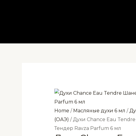
Перейти
к
содержимому
Home
/
Масляные духи 6 мл
/
Ду
(ОАЭ)
/ Духи Chance Eau Tendr
Тендер Ravza Parfum 6 мл