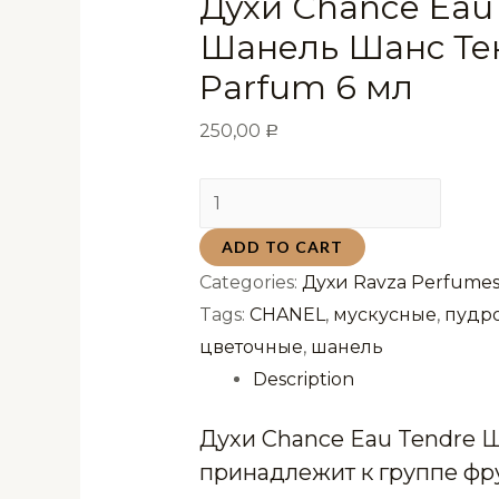
Духи Chance Eau
Шанель Шанс Те
Parfum 6 мл
250,00
Р
Духи
Chance
ADD TO CART
Eau
Categories:
Духи Ravza Perfumes
Tendre
Tags:
CHANEL
,
мускусные
,
пудр
Шанель
цветочные
,
шанель
Шанс
Description
Тендер
Ravza
Духи Chance Eau Tendre 
Parfum
принадлежит к группе фр
6