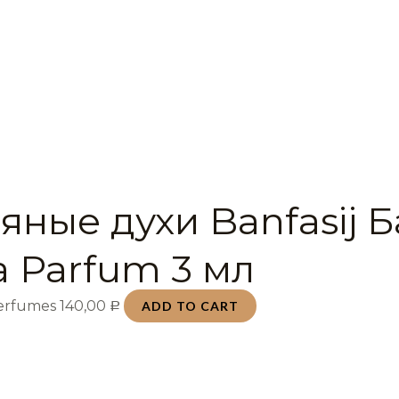
яные духи Banfasij 
a Parfum 3 мл
Perfumes
140,00
ADD TO CART
Р