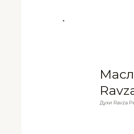
Масл
Ravz
Духи Ravza 