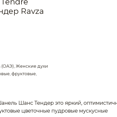
 Tendre
ндер Ravza
 (ОАЭ)
,
Женские духи
овые
,
фруктовые
,
Шанель Шанс Тендер это яркий, оптимистич
уктовые цветочные пудровые мускусные