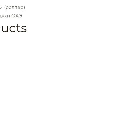
и (роллер)
 духи ОАЭ
ducts