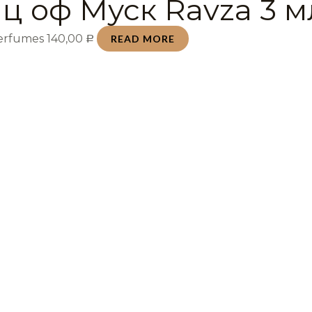
ц оф Муск Ravza 3 м
Perfumes
140,00
READ MORE
Р