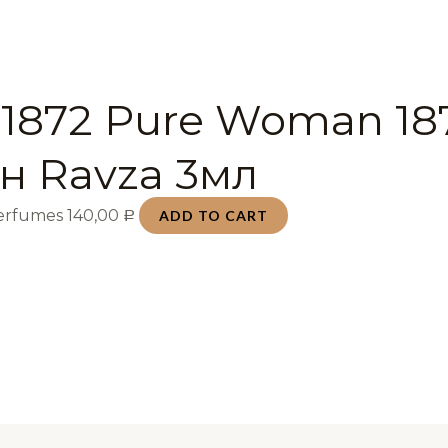
 1872 Pure Woman 18
н Ravza 3мл
Perfumes
140,00
ADD TO CART
Р