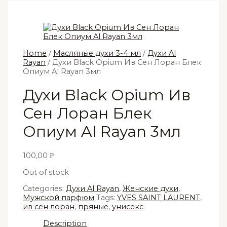
Home
/
Масляные духи 3-4 мл
/
Духи Al
Rayan
/ Духи Black Opium Ив Сен Лоран Блек
Опиум Al Rayan 3мл
Духи Black Opium Ив
Сен Лоран Блек
Опиум Al Rayan 3мл
100,00
Р
Out of stock
Categories:
Духи Al Rayan
,
Женские духи
,
Мужской парфюм
Tags:
YVES SAINT LAURENT
,
ив сен лоран
,
пряные
,
унисекс
Description