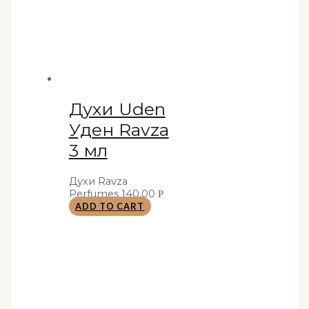
Духи Uden
Уден Ravza
3 мл
Духи Ravza
Perfumes
140,00
Р
ADD TO CART