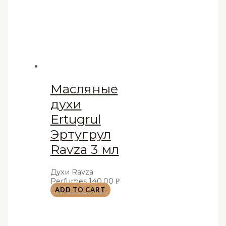
Масляные
духи
Ertugrul
Эртугрул
Ravza 3 мл
Духи Ravza
Perfumes
140,00
Р
ADD TO CART