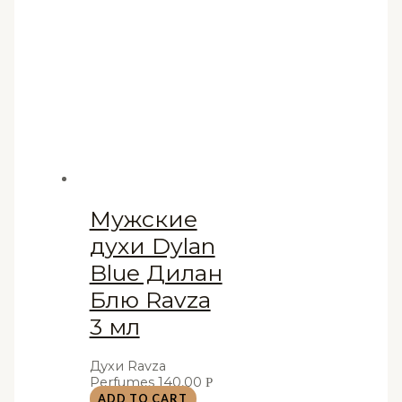
Мужские
духи Dylan
Blue Дилан
Блю Ravza
3 мл
Духи Ravza
Perfumes
140,00
Р
ADD TO CART