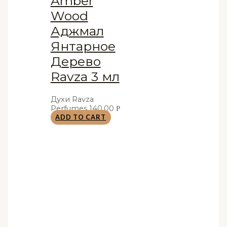
Amber
Wood
Аджмал
Янтарное
Дерево
Ravza 3 мл
Духи Ravza
Perfumes
140,00
Р
ADD TO CART