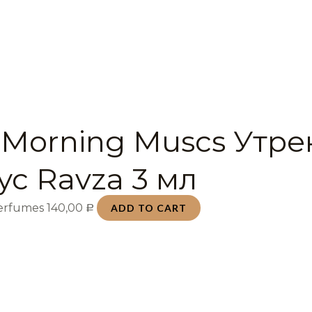
 Morning Muscs Утр
ус Ravza 3 мл
Perfumes
140,00
ADD TO CART
Р