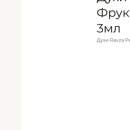
Фрук
3мл
Духи Ravza 