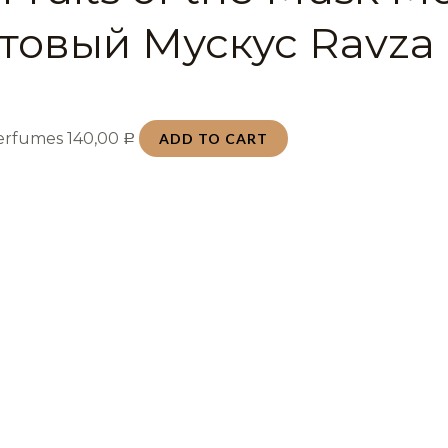
товый Мускус Ravza
Perfumes
140,00
ADD TO CART
Р