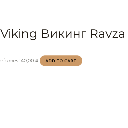
 Viking Викинг Ravza
Perfumes
140,00
ADD TO CART
Р