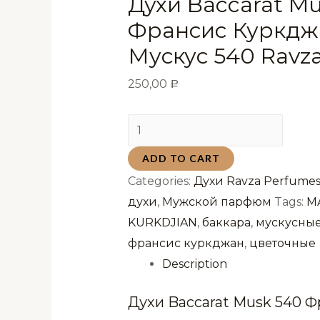
Духи Baccarat M
Франсис Куркдж
Мускус 540 Ravza
250,00
Р
Духи
Baccarat
ADD TO CART
Musk
Categories:
Духи Ravza Perfumes
540
духи
,
Мужской парфюм
Tags:
M
Франсис
KURKDJIAN
,
баккара
,
мускусны
Куркджан
франсис куркджан
,
цветочные
Баккара
Description
Мускус
540
Духи Baccarat Musk 540 
Ravza