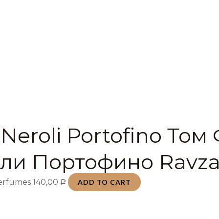
Neroli Portofino Том
ли Портофино Ravza
Perfumes
140,00
ADD TO CART
Р