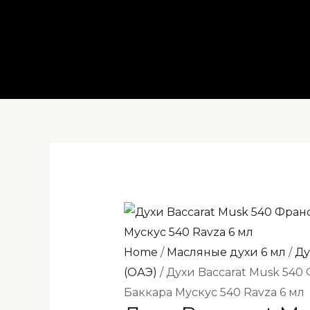
Перейти
к
содержимому
Home
/
Масляные духи 6 мл
/
Ду
(ОАЭ)
/ Духи Baccarat Musk 54
Баккара Мускус 540 Ravza 6 мл