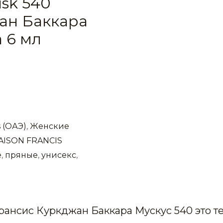
usk 540
ан Баккара
 6 мл
 (ОАЭ)
,
Женские
AISON FRANCIS
е
,
пряные
,
унисекс
,
Франсис Куркджан Баккара Мускус 540 это 