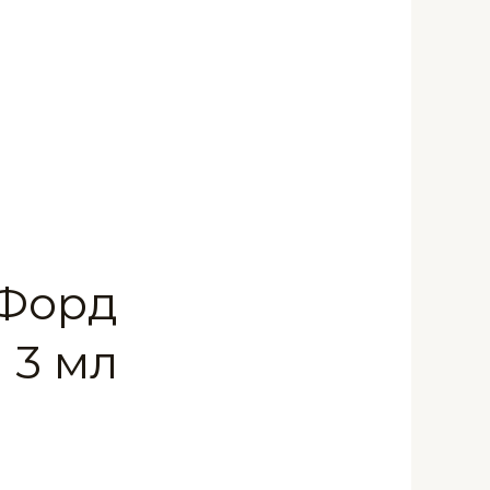
 Форд
 3 мл