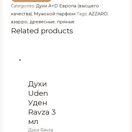
Categories:
Духи А+D Европа (высшего
100мл
качества)
,
Мужской парфюм
Tags:
AZZARO
,
(копия)
азарро
,
древесные
,
пряные
quantity
Related products
Духи
Uden
Уден
Ravza 3
мл
Духи Ravza