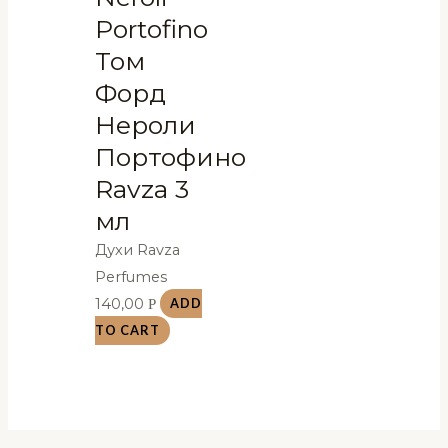
Portofino
Том
Форд
Нероли
Портофино
Ravza 3
мл
Духи Ravza
Perfumes
140,00
Р
ADD
TO CART