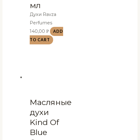
мл
Духи Ravza
Perfumes
140,00
Р
ADD
TO CART
Масляные
духи
Kind Of
Blue