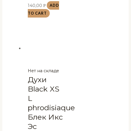
140,00
Р
ADD
TO CART
Нет на складе
Духи
Black XS
L
phrodisiaque
Блек Икс
Эс