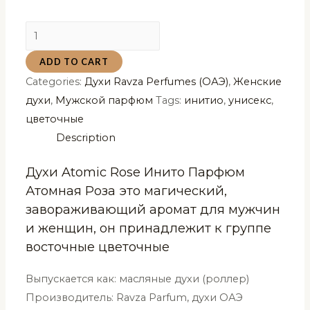
Духи
Atomic
ADD TO CART
Rose
Categories:
Духи Ravza Perfumes (ОАЭ)
,
Женские
Инито
духи
,
Мужской парфюм
Tags:
инитио
,
унисекс
,
Парфюм
цветочные
Атомная
Description
Роза
Ravza
Духи Atomic Rose Инито Парфюм
6
Атомная Роза это магический,
мл
завораживающий аромат для мужчин
quantity
и женщин, он принадлежит к группе
восточные цветочные
Выпускается как: масляные духи (роллер)
Производитель: Ravza Parfum, духи ОАЭ