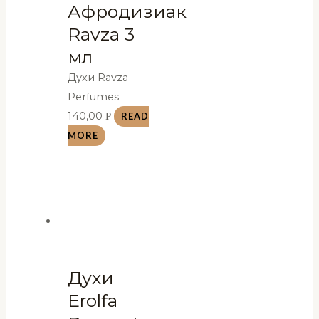
Афродизиак
Ravza 3
мл
Духи Ravza
Perfumes
140,00
Р
READ
MORE
Духи
Erolfa