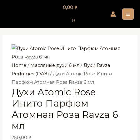
Перейти
0,00
Р
к
MA
содержимому
0
ME
Home
/
Масляные духи 6 мл
/
Духи Ravza
Perfumes (ОАЭ)
/ Духи Atomic Rose Инито
Парфюм Атомная Роза Ravza 6 мл
Духи Atomic Rose
Инито Парфюм
Атомная Роза Ravza 6
мл
250,00
Р