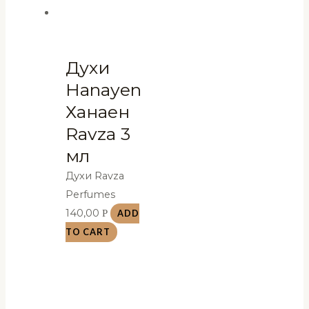
Духи
Hanayen
Ханаен
Ravza 3
мл
Духи Ravza
Perfumes
140,00
Р
ADD
TO CART