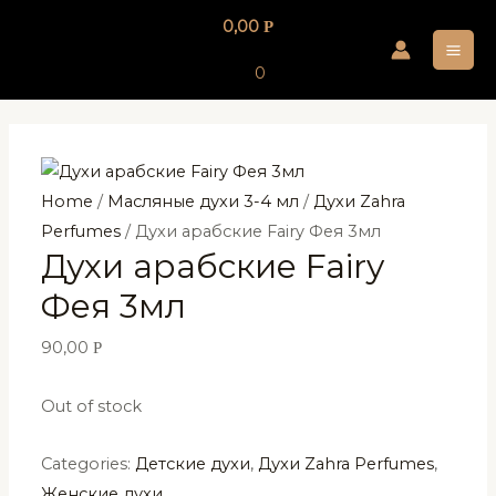
Перейти
0,00
Р
к
MA
содержимому
0
ME
Home
/
Масляные духи 3-4 мл
/
Духи Zahra
Perfumes
/ Духи арабские Fairy Фея 3мл
Духи арабские Fairy
Фея 3мл
90,00
Р
Out of stock
Categories:
Детские духи
,
Духи Zahra Perfumes
,
Женские духи