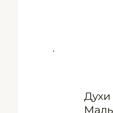
Духи
Маль