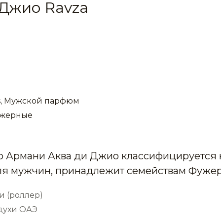
Джио Ravza
s
,
Мужской парфюм
жерные
 Армани Аква ди Джио классифицируется к
я мужчин, принадлежит семействам Фуже
и (роллер)
 духи ОАЭ