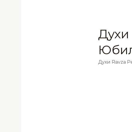
Духи 
Юбил
Духи Ravza 