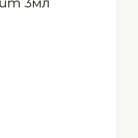
fum 3мл