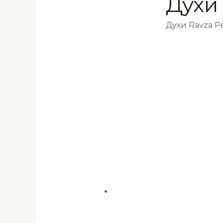
Духи
Духи Ravza 