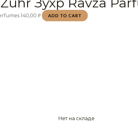
 Zuhr Зухр Ravza Par
Perfumes
140,00
Р
ADD TO CART
Нет на складе