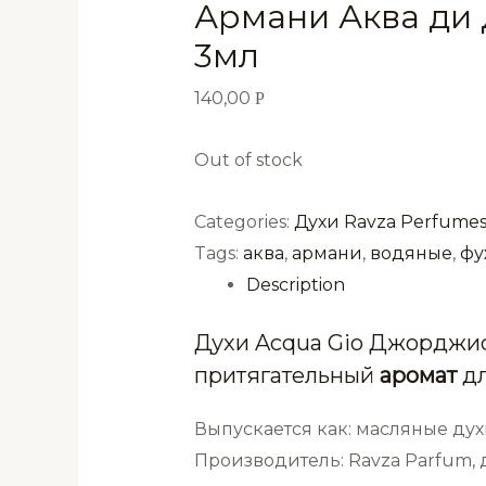
Армани Аква ди 
3мл
140,00
Р
Out of stock
Categories:
Духи Ravza Perfume
Tags:
аква
,
армани
,
водяные
,
фу
Description
Духи Acqua Gio Джорджио
притягательный
аромат
дл
Выпускается как: масляные дух
Производитель: Ravza Parfum,