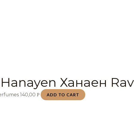
 Hanayen Ханаен Rav
Perfumes
140,00
Р
ADD TO CART