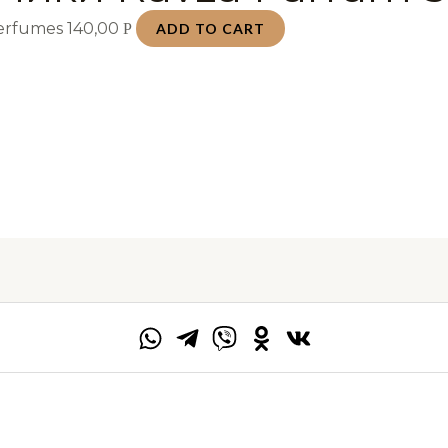
Perfumes
140,00
Р
ADD TO CART