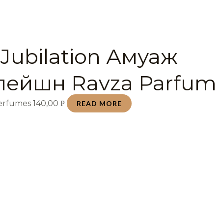
Jubilation Амуаж
ейшн Ravza Parfum 
Perfumes
140,00
Р
READ MORE