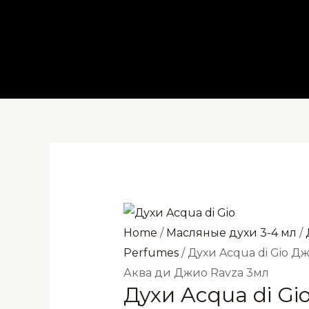
Перейти
к
содержимому
Home
/
Масляные духи 3-4 мл
/
Perfumes
/ Духи Acqua di Gio 
Аква ди Джио Ravza 3мл
Духи Acqua di G