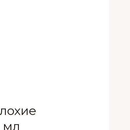
Плохие
 мл