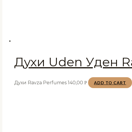
Духи Uden Уден R
Духи Ravza Perfumes
140,00
Р
ADD TO CART