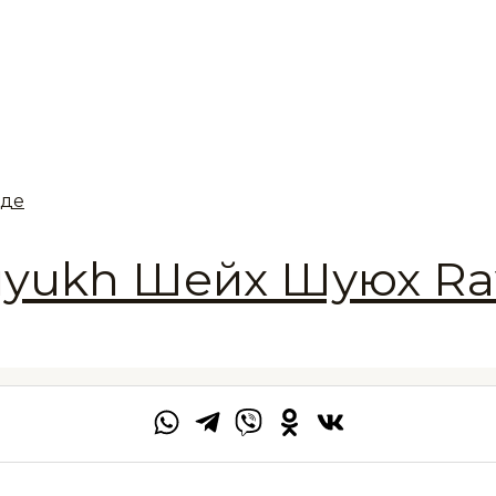
аде
huyukh Шейх Шуюх Ra