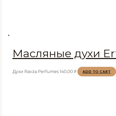
Масляные духи Ert
Духи Ravza Perfumes
140,00
Р
ADD TO CART