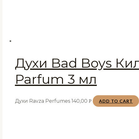
Духи Bad Boys Ки
Parfum 3 мл
Духи Ravza Perfumes
140,00
Р
ADD TO CART