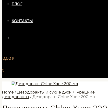
БЛОГ
КОНТАКТЫ
0,00
Р
0
Home
/
Дезодоранты и сухие духи
/
Турецкие
дезодоранты
/ Дезодорант Chloe Хлое 200 мл