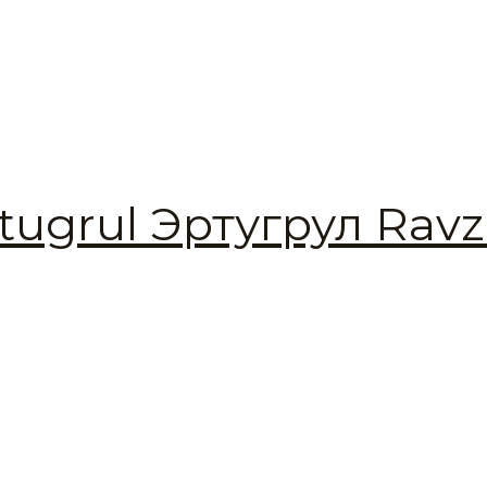
ugrul Эртугрул Ravz