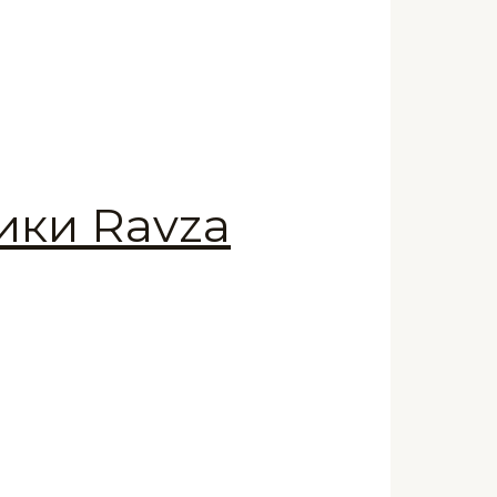
ики Ravza