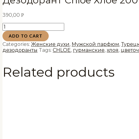
Дезодорант Chloe Хлое 200
390,00
Р
Дезодорант
Chloe
ADD TO CART
Хлое
200
Categories:
Женские духи
,
Мужской парфюм
,
Турец
мл
дезодоранты
Tags:
CHLOE
,
гурманские
,
хлоя
,
цвето
quantity
Related products