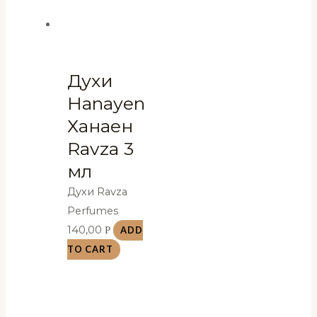
Духи
Hanayen
Ханаен
Ravza 3
мл
Духи Ravza
Perfumes
140,00
Р
ADD
TO CART