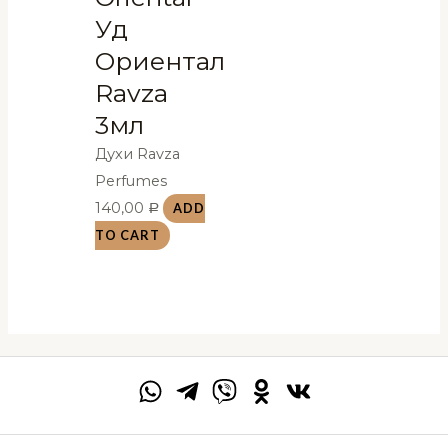
Уд
Ориентал
Ravza
3мл
Духи Ravza
Perfumes
140,00
ADD
Р
TO CART