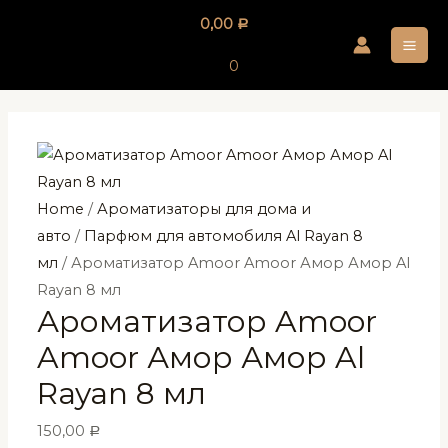
Перейти
0,00
Р
к
MA
содержимому
0
ME
Home
/
Ароматизаторы для дома и
авто
/
Парфюм для автомобиля Al Rayan 8
мл
/ Ароматизатор Amoor Amoor Амор Амор Al
Rayan 8 мл
Ароматизатор Amoor
Amoor Амор Амор Al
Rayan 8 мл
150,00
Р