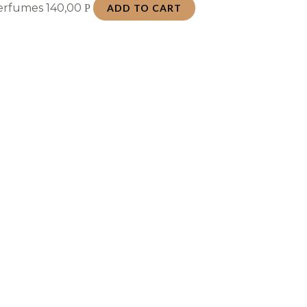
Perfumes
140,00
Р
ADD TO CART