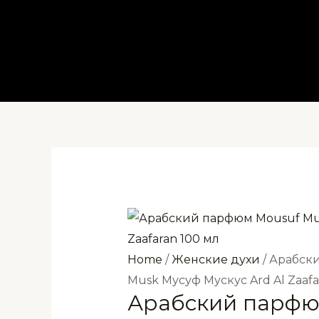
Перейти
к
содержимому
Home
/
Женские духи
/ Арабск
Musk Мусуф Мускус Ard Al Zaafa
Арабский парфю