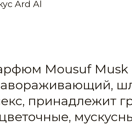
ус Ard Al
арфюм Mousuf Musk
 завораживающий, 
секс, принадлежит г
цветочные, мускусн