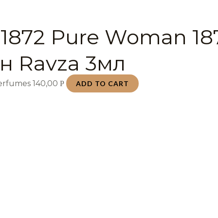
 1872 Pure Woman 18
н Ravza 3мл
Perfumes
140,00
Р
ADD TO CART