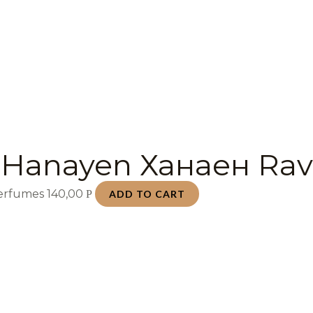
 Hanayen Ханаен Rav
Perfumes
140,00
Р
ADD TO CART