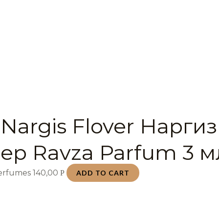
Nargis Flover Наргиз
ер Ravza Parfum 3 м
Perfumes
140,00
Р
ADD TO CART