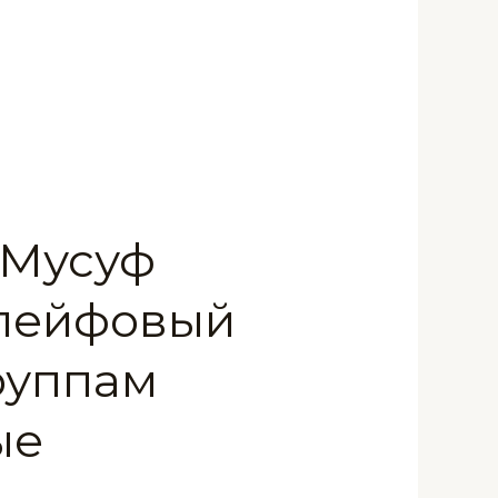
 Мусуф
шлейфовый
руппам
ые