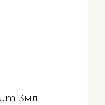
fum 3мл