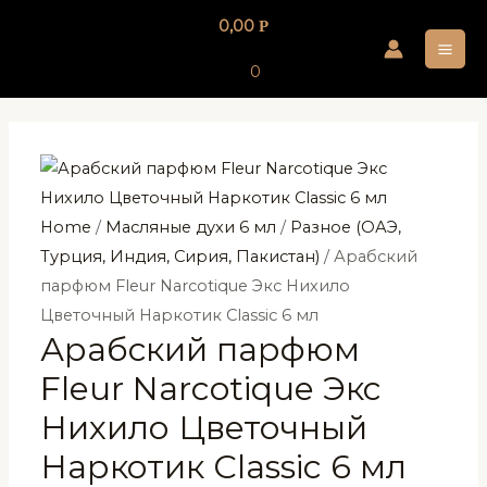
Перейти
0,00
Р
к
MA
содержимому
0
ME
Home
/
Масляные духи 6 мл
/
Разное (ОАЭ,
Турция, Индия, Сирия, Пакистан)
/ Арабский
парфюм Fleur Narcotique Экс Нихило
Цветочный Наркотик Classic 6 мл
Арабский парфюм
Fleur Narcotique Экс
Нихило Цветочный
Наркотик Classic 6 мл