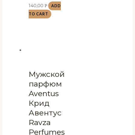
140,00
Р
ADD
TO CART
Мужской
парфюм
Aventus
Крид
Авентус
Ravza
Perfumes