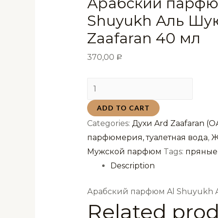
Арабский парфю
Shuyukh Аль Шую
Zaafaran 40 мл
370,00
Р
Арабский
парфюм
ADD TO CART
Al
Categories:
Духи Ard Zaafaran (О
Shuyukh
парфюмерия, туалетная вода
,
Ж
Аль
Мужской парфюм
Tags:
пряные
Шуюх
Description
Ard
Al
Арабский парфюм Al Shuyukh Ал
Zaafaran
Related pro
40