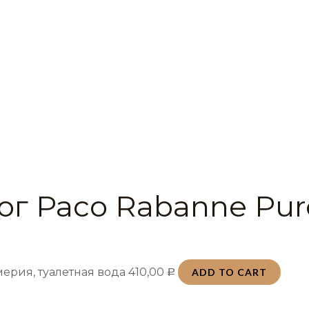
ог Paco Rabanne Pur
ерия, туалетная вода
410,00
ADD TO CART
Р