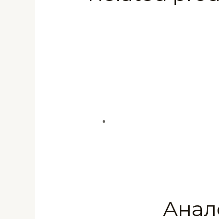
мл
quantity
Анал