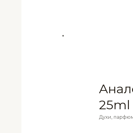
Анал
25ml
Духи, парфюм