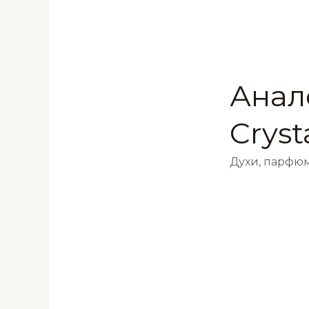
Анало
Cryst
Духи, парфюм