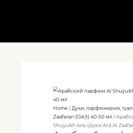
Перейти
к
содержимому
Home
/
Духи, парфюмерия, туал
Zaafaran (ОАЭ) 40-50 мл
/ Арабс
Shuyukh Аль Шуюх Ard Al Zaafa