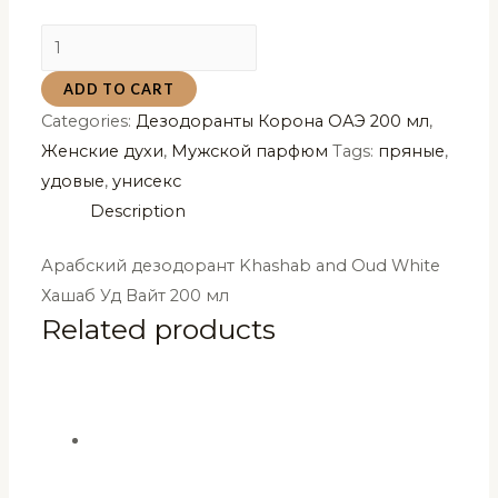
Арабский
дезодорант
ADD TO CART
Khashab
Categories:
Дезодоранты Корона ОАЭ 200 мл
,
and
Женские духи
,
Мужской парфюм
Tags:
пряные
,
Oud
удовые
,
унисекс
White
Description
Хашаб
Уд
Арабский дезодорант Khashab and Oud White
Вайт
Хашаб Уд Вайт 200 мл
200
Related products
мл
quantity