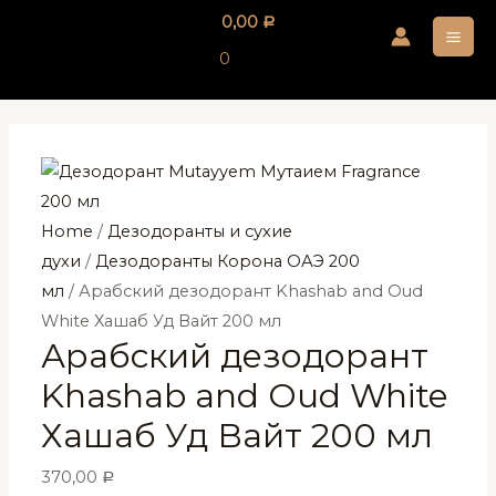
Перейти
0,00
Р
к
MA
0
содержимому
ME
Home
/
Дезодоранты и сухие
духи
/
Дезодоранты Корона ОАЭ 200
мл
/ Арабский дезодорант Khashab and Oud
White Хашаб Уд Вайт 200 мл
Арабский дезодорант
Khashab and Oud White
Хашаб Уд Вайт 200 мл
370,00
Р