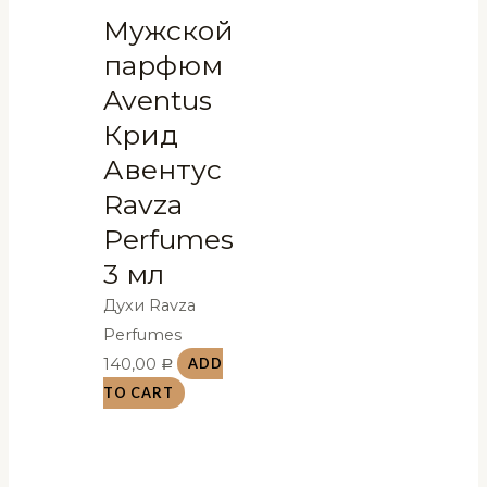
Мужской
парфюм
Aventus
Крид
Авентус
Ravza
Perfumes
3 мл
Духи Ravza
Perfumes
140,00
ADD
Р
TO CART