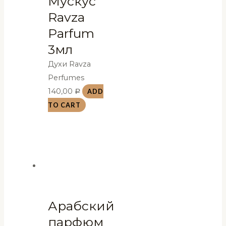
Мускус
Ravza
Parfum
3мл
Духи Ravza
Perfumes
140,00
ADD
Р
TO CART
Арабский
парфюм