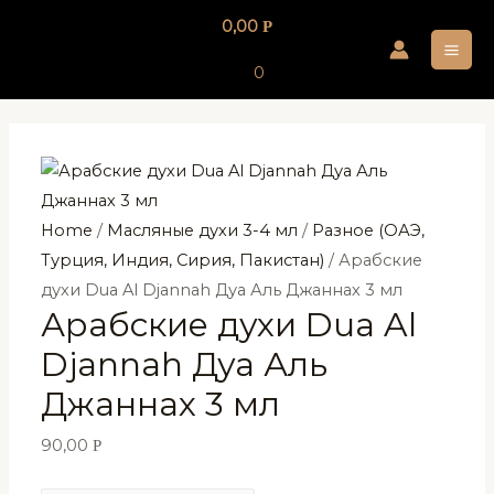
Перейти
0,00
Р
к
MA
содержимому
0
ME
Home
/
Масляные духи 3-4 мл
/
Разное (ОАЭ,
Турция, Индия, Сирия, Пакистан)
/ Арабские
духи Dua Al Djannah Дуа Аль Джаннах 3 мл
Арабские духи Dua Al
Djannah Дуа Аль
Джаннах 3 мл
90,00
Р