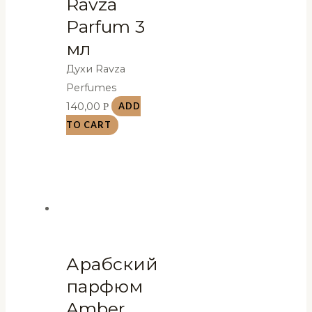
Ravza
Parfum 3
мл
Духи Ravza
Perfumes
140,00
Р
ADD
TO CART
Арабский
парфюм
Amber