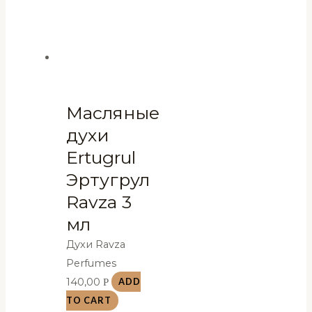
Масляные
духи
Ertugrul
Эртугрул
Ravza 3
мл
Духи Ravza
Perfumes
140,00
Р
ADD
TO CART