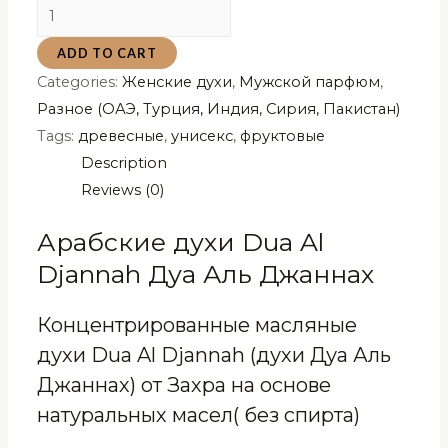
Арабские
духи
ADD TO CART
Dua
Categories:
Женские духи
,
Мужской парфюм
,
Al
Разное (ОАЭ, Турция, Индия, Сирия, Пакистан)
Djannah
Tags:
древесные
,
унисекс
,
фруктовые
Дуа
Description
Аль
Reviews (0)
Джаннах
3
Арабские духи Dua Al
мл
Djannah Дуа Аль Джаннах
quantity
Концентрированные масляные
духи Dua Al Djannah (духи Дуа Аль
Джаннах) от Захра на основе
натуральных масел( без спирта)