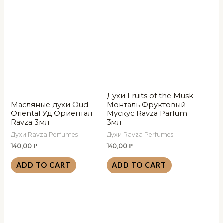
Духи Fruits of the Musk
Масляные духи Oud
Монталь Фруктовый
Oriental Уд Ориентал
Мускус Ravza Parfum
Ravza 3мл
3мл
Духи Ravza Perfumes
Духи Ravza Perfumes
140,00
140,00
Р
Р
ADD TO CART
ADD TO CART