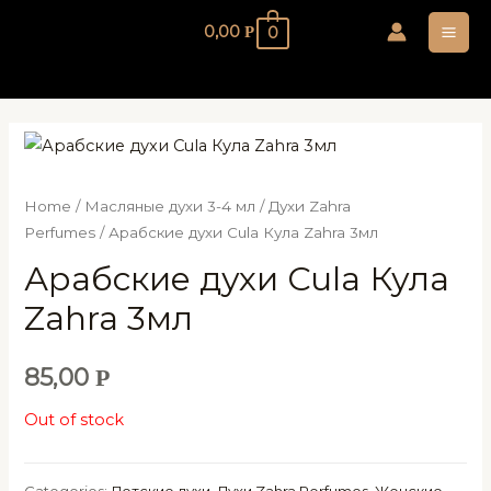
Перейти
0,00
0
Р
к
MA
содержимому
ME
Home
/
Масляные духи 3-4 мл
/
Духи Zahra
Perfumes
/ Арабские духи Cula Кула Zahra 3мл
Арабские духи Cula Кула
Zahra 3мл
85,00
Р
Out of stock