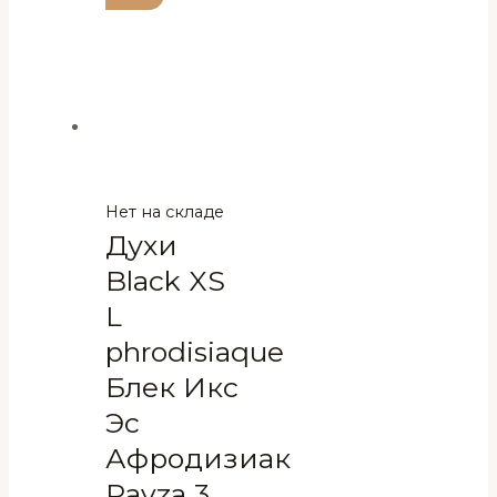
Нет на складе
Духи
Black XS
L
phrodisiaque
Блек Икс
Эс
Афродизиак
Ravza 3