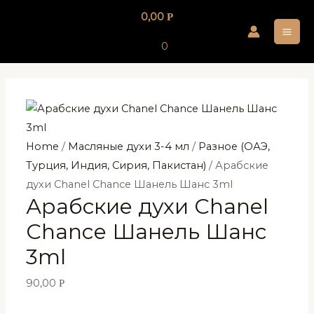
Перейти
0,00
Р
к
MA
содержимому
0
ME
Home
/
Масляные духи 3-4 мл
/
Разное (ОАЭ,
Турция, Индия, Сирия, Пакистан)
/ Арабские
духи Chanel Chance Шанель Шанс 3ml
Арабские духи Chanel
Chance Шанель Шанс
3ml
90,00
Р