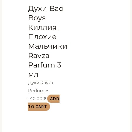
Духи Bad
Boys
Киллиян
Плохие
Мальчики
Ravza
Parfum 3
мл
Духи Ravza
Perfumes
140,00
Р
ADD
TO CART