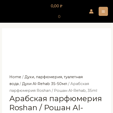
Перейти
0,00
Р
к
MA
содержимому
0
ME
Home
/
Духи, парфюмерия, туалетная
вода
/
Духи Al-Rehab 35-50мл
/ Арабская
парфюмерия Roshan / Рошан Al-Rehab, 35ml
Арабская парфюмерия
Roshan / Рошан Al-