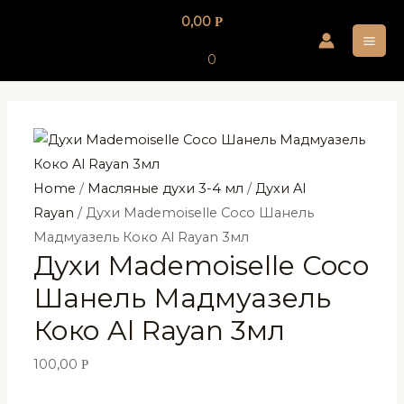
Перейти
0,00
Р
к
MA
содержимому
0
ME
Home
/
Масляные духи 3-4 мл
/
Духи Al
Rayan
/ Духи Mademoiselle Coco Шанель
Мадмуазель Коко Al Rayan 3мл
Духи Mademoiselle Coco
Шанель Мадмуазель
Коко Al Rayan 3мл
100,00
Р