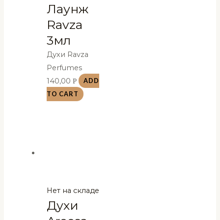
Лаунж
Ravza
3мл
Духи Ravza
Perfumes
140,00
Р
ADD
TO CART
Нет на складе
Духи