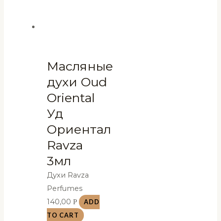
Масляные
духи Oud
Oriental
Уд
Ориентал
Ravza
3мл
Духи Ravza
Perfumes
140,00
Р
ADD
TO CART