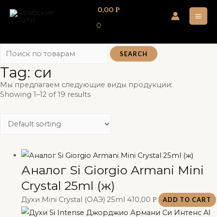
Перейти
0,00
Р
к
MA
0
содержимому
ME
SEARCH
Tag: си
Мы предлагаем следующие виды продукции:
Showing 1–12 of 19 results
Аналог Si Giorgio Armani Mini
Crystal 25ml (ж)
Духи Mini Crystal (ОАЭ) 25ml
410,00
Р
ADD TO CART